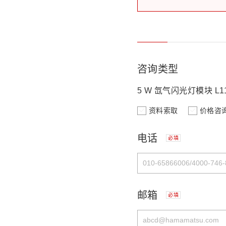
咨询类型
5 W 氙气闪光灯模块 L11
资料索取
价格咨
电话
必填
邮箱
必填