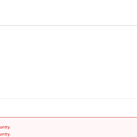
继续
untry.
untry.