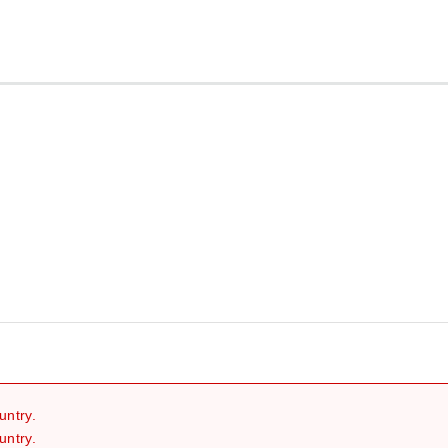
继续
untry.
untry.