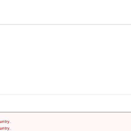
继续
untry.
untry.