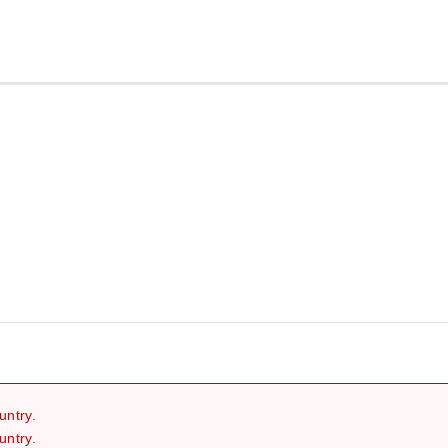
继续
untry.
untry.