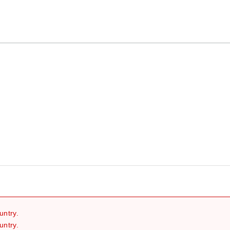
继续
untry.
untry.