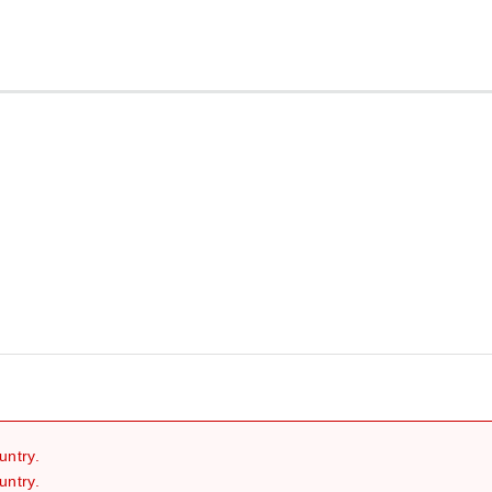
继续
untry.
untry.