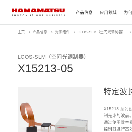
产品信息
应用领域
为
产品信息
应用领域
技术支持
关于滨松
投资者
主页
产品信息
光学组件
LCOS-SLM（空间光调制器）
器件/模块/组件
光传感器
医疗
LCOS-SLM（空间光调制器）
光学组件
X15213-05
相机
分析仪器
光源
激光器
社长致辞
滨松概况
投资者日历
联系我们
可持续发展
资料中心
特定波长类
消费电子产品
系统/仪器
X15213 系
制造辅助系统
制光束的波前。
半导体制程支撑类产品
通过使用数字视频
光学测量系统
控制器进行高效