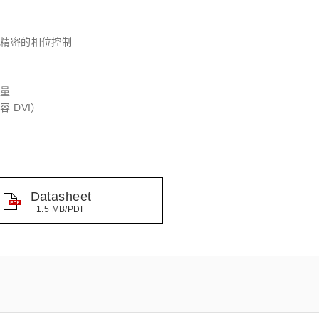
距离和位置传感器
太赫兹 (TH
财务概要(合并年度报告)
新闻与活动
财务信息
全球组织
、精密的相位控制
容量
容 DVI）
Datasheet
1.5 MB/PDF