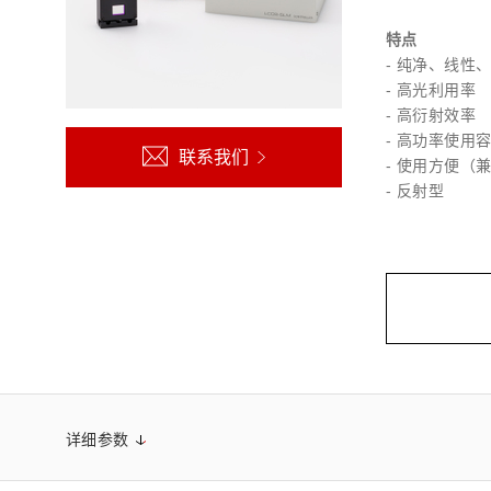
生命科学和医疗系统
滨松中国
研发
综合报告库
致个人投资者
特点
- 纯净、线性
- 高光利用率
- 高衍射效率
- 高功率使用
联系我们
- 使用方便（兼
- 反射型
详细参数