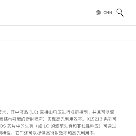
CHN
术语说明
领导致辞
按行业和应用介绍滨松光子学株式会社
无损检测
管 (APD)
光 IC
产品常见问题
滨松愿景
产品的注意事项和要求
发展历程
汽车
PMT)
光电管
针对假冒滨松产品的预防措施
集团财务信息
为符合 UKCA 标识体系而采取的行动通知
半导体
谱传感器
红外探测器
) 技术，其中液晶 (LC) 直接由电压进行准确控制，并且可以调
素结构引起的衍射噪声）实现高光利用效率。X15213 系列可
射线传感器
电子和离子传感器
。LCOS 芯片中的失真（如 LC 的波前失真和非线性响应）可通过
位调制特性。它们还可以提供高衍射效率和高光利用率。