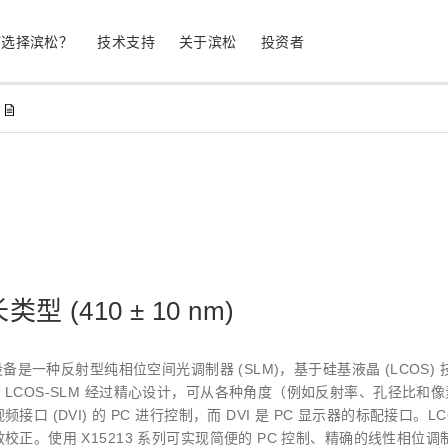
何选择滨松？
技术支持
关于滨松
投资者
生命科学
工业设备
光电二极管
雪崩光电二极
测量
光通信
MPPC (SiPM) / SPAD
光电倍增管 (
继续
停产产品
公司简介
股票信息
业务领域
符合 RoHS 的产品
公司治理
型 (410 ± 10 nm)
发光材料评估
科学研究
图像传感器
光谱仪/光
列设备是一种反射型纯相位空间光调制器 (SLM)，基于硅基液晶 (LCOS
LCOS-SLM 经过精心设计，可从各种角度（例如反射率、孔径比和像
UV 与火焰探测器
辐射和 X 
接口 (DVI) 的 PC 进行控制，而 DVI 是 PC 显示器的标配接口
校正。使用 X15213 系列可实现简便的 PC 控制、精确的线性相