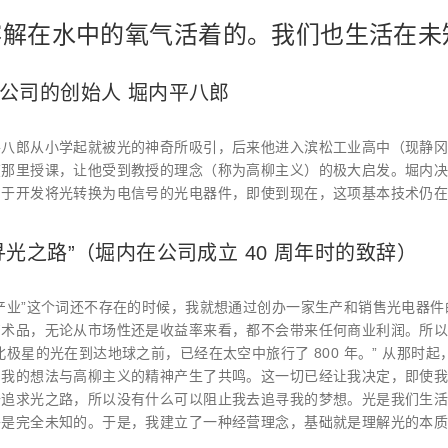
溶解在水中的氧气活着的。我们也生活在未
公司的创始人 堀内平八郎
平八郎从小学起就被光的神奇所吸引，后来他进入滨松工业高中（现静
在那里授课，让他受到教授的理念（称为高柳主义）的极大启发。堀内决
力于开发将光转换为电信号的光电器件，即使到现在，这项基本技术仍
寻光之路”（堀内在公司成立 40 周年时的致辞）
产业”这个词还不存在的时候，我就想通过创办一家生产和销售光电器件
艺术品，无论从市场性还是收益率来看，都不会带来任何商业利润。所以
北极星的光在到达地球之前，已经在太空中旅行了 800 年。” 从那时
，我的想法与高柳主义的精神产生了共鸣。这一切已经让我决定，即使
去追求光之路，所以没有什么可以阻止我去追寻我的梦想。光是我们生
乎是完全未知的。于是，我建立了一种经营理念，基础就是理解光的本