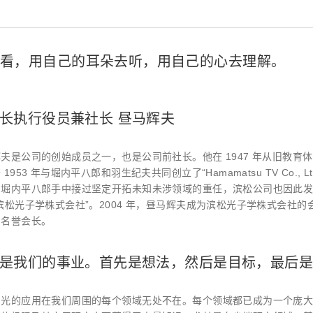
看，用自己的耳朵去听，用自己的心去理解。
长执行役员兼社长 昼马辉夫
夫是公司的创始成员之一，也是公司前社长。他在 1947 年从旧教
 1953 年与堀内平八郎和羽生纪夫共同创立了“Hamamatsu TV Co.,
堀内平八郎手中接过坚定开拓未知未涉领域的重任，滨松公司也因此发展
滨松光子学株式会社”。2004 年，昼马辉夫成为滨松光子学株式会社的
的名誉会长。
是我们的事业。首先是想法，然后是目标，最后
，光的应用在我们周围的每个领域无处不在。每个领域都已成为一个庞