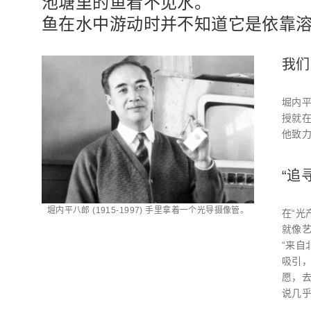
池塘里的鱼看不见水。
鱼在水中游动时并不知道它是依靠
我们
堀内
授就
他致
“追
堀内平八郎 (1915-1997) 手里拿着一个光导摄像管。
在“光
就像
“来自
吸引
愿，
说几