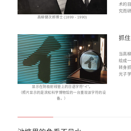
术的目
究而
高柳健次郎博士 (1899 - 1990)
抓住
当高柳
绘成
转身
光子
显示在阴极射线管上的日语字符“イ”。
（照片显示的是滨松科学博物馆的一台重现该字符的设
备。）