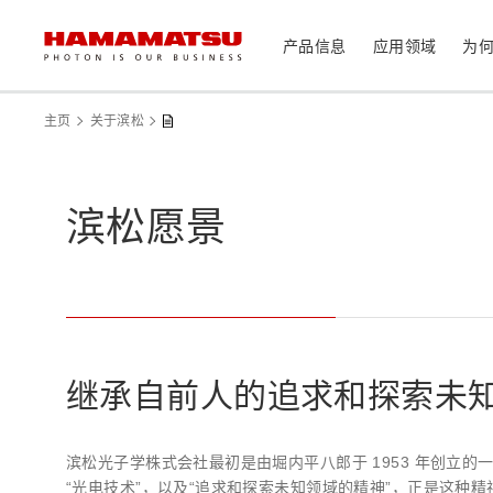
产品信息
应用领域
为
产品信息
应用领域
技术支持
关于滨松
投资者
主页
关于滨松
器件/模块/组件
光传感器
医疗
滨松愿景
光学组件
相机
分析仪器
光源
激光器
社长致辞
滨松概况
投资者日历
联系我们
可持续发展
资料中心
消费电子产品
继承自前人的追求和探索未
系统/仪器
制造辅助系统
半导体制程支撑类产品
滨松光子学株式会社最初是由堀内平八郎于 1953 年创立
光学测量系统
“光电技术”，以及“追求和探索未知领域的精神”，正是这种