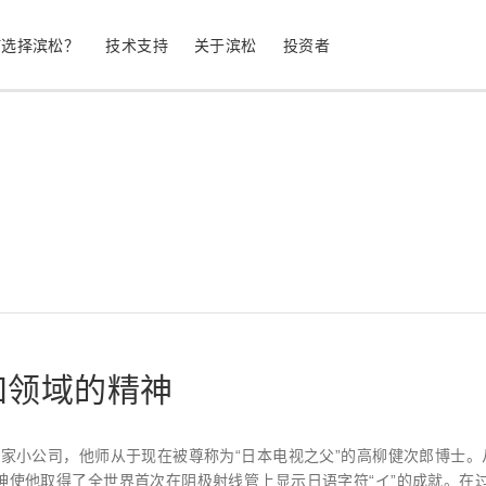
何选择滨松？
技术支持
关于滨松
投资者
生命科学
工业设备
光电二极管
雪崩光电二极
测量
光通信
MPPC (SiPM) / SPAD
光电倍增管 (
继续
停产产品
公司简介
股票信息
业务领域
符合 RoHS 的产品
公司治理
发光材料评估
科学研究
图像传感器
光谱仪/光
知领域的精神
UV 与火焰探测器
辐射和 X 
的一家小公司，他师从于现在被尊称为“日本电视之父”的高柳健次郎博
精神使他取得了全世界首次在阴极射线管上显示日语字符“イ”的成就。在过