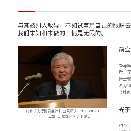
与其被别人教导，不如试着用自己的眼睛去
我们未知和未做的事情是无限的。
前会
昼马辉
后，于
博士和
名为“
会社
光子
前会长执行役员兼社长 昼马辉夫(1926-2018)
在 2007 年第 24 届滨松大会上发言
如今