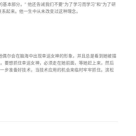
基本部分。” 他还告诫我们不要“为了学习而学习”和“为了研
联系起来。他一生中从未改变过这种理念。
时，他偶尔会在脑海中出现幸运女神的形象，并且总是看到她被描
象，要想抓住幸运女神，必须走在她前面，等她赶上来，然后
先一步准备好技术，当技术应用的机会来临时牢牢抓住。滨松