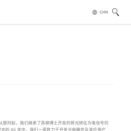
CHN
术语说明
领导致辞
按行业和应用介绍滨松光子学株式会社
无损检测
管 (APD)
光 IC
产品常见问题
滨松愿景
产品的注意事项和要求
发展历程
汽车
PMT)
光电管
针对假冒滨松产品的预防措施
集团财务信息
为符合 UKCA 标识体系而采取的行动通知
半导体
谱传感器
红外探测器
射线传感器
电子和离子传感器
士。从那时起，我们继承了高柳博士开发的将光转化为电信号的
去的 65 年中，我们一直致力于开发光电器件及其应用产