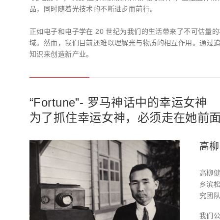
生命科学和医疗系统
品，同时随着光技术的不断进步而前行。
滨松中国
研发
综合报告库
致个人投资者
正如电子和电子学在 20 世纪为我们的生活带来了不可估量
域。然而，我们目前还难以理解光与物质的相互作用。通过
知识来创造新产业。
“Fortune”- 罗马神话中的幸运女神
为了抓住幸运女神，必须走在她前
高柳
高柳健
乡滨
究团队
我们