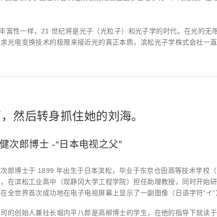
距离和位置传感器
太赫兹 (TH
财务概要(合并年度报告)
新闻与活动
财务信息
全球组织
的丰富性一样，21 世纪将是光子（光粒子）和光子学的时代。在光的
追求光电变换技术的极限来接近光的真正本质，滨松光子学株式会社一
面，然后转身抓住她的刘海。
健次郎博士 -“日本电视之父”
次郎博士于 1899 年出生于日本滨松，毕业于东京仓田高等技术学校（
松，在滨松工业高中（现静冈大学工程学院）担任助理教授，同时开始研
在全世界首次成功地在电子电视屏幕上显示了一副图像（日语字符“イ”）。
公司的创始人兼社长堀内平八郎是高柳博士的学生，在他的指导下就读于