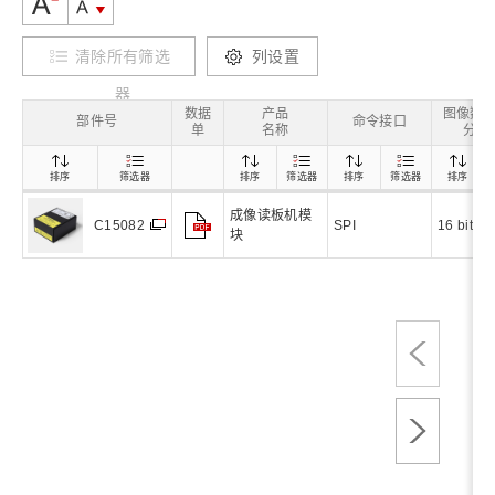
清除所有筛选
列设置
器
数据
产品
图像数据 
部件号
命令接口
单
名称
分辨
排序
筛选器
排序
筛选器
排序
筛选器
排序
成像读板机模
SPI
16 bit
C15082
块