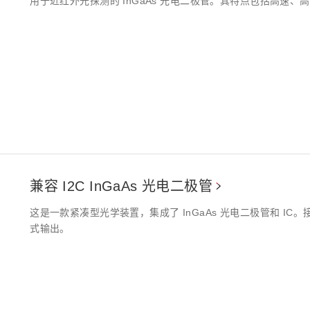
用于近红外光探测的 InGaAs 光电二极管。其特点包括高速、高灵敏
兼容 I2C InGaAs 光电二极管
这是一款紧凑型光学装置，集成了 InGaAs 光电二极管和 IC
式输出。