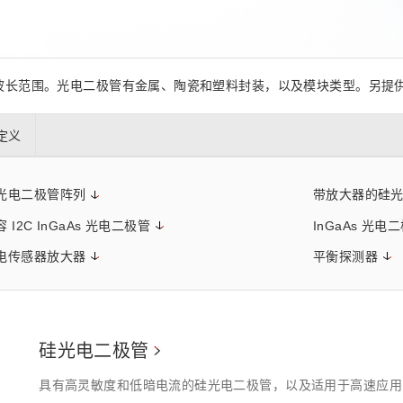
距离和位置传感器
太赫兹 (TH
财务概要(合并年度报告)
新闻与活动
财务信息
全球组织
波长范围。光电二极管有金属、陶瓷和塑料封装，以及模块类型。另提
定义
光电二极管阵列
带放大器的硅
 I2C InGaAs 光电二极管
InGaAs 光电
电传感器放大器
平衡探测器
硅光电二极管
具有高灵敏度和低暗电流的硅光电二极管，以及适用于高速应用的硅