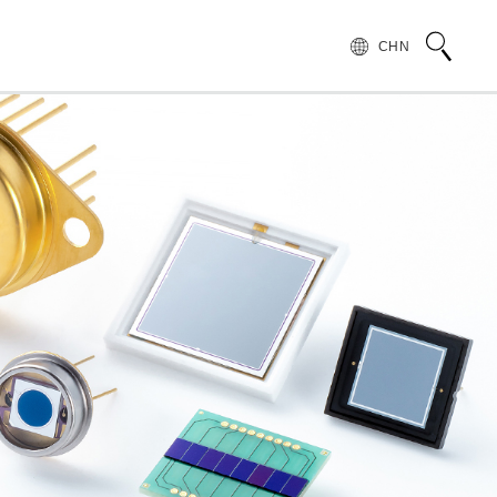
CHN
术语说明
领导致辞
按行业和应用介绍滨松光子学株式会社
无损检测
管 (APD)
光 IC
产品常见问题
滨松愿景
产品的注意事项和要求
发展历程
汽车
PMT)
光电管
针对假冒滨松产品的预防措施
集团财务信息
为符合 UKCA 标识体系而采取的行动通知
半导体
谱传感器
红外探测器
射线传感器
电子和离子传感器