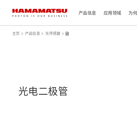
产品信息
应用领域
为
产品信息
应用领域
技术支持
关于滨松
投资者
主页
产品信息
光传感器
器件/模块/组件
光传感器
医疗
光学组件
相机
分析仪器
光源
光电二极管
激光器
社长致辞
滨松概况
投资者日历
联系我们
可持续发展
资料中心
消费电子产品
系统/仪器
制造辅助系统
半导体制程支撑类产品
光学测量系统