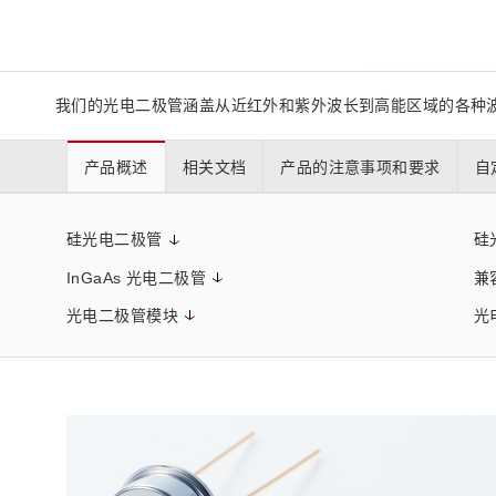
生命科学和医疗系统
滨松中国
研发
综合报告库
致个人投资者
我们的光电二极管涵盖从近红外和紫外波长到高能区域的各种
产品概述
相关文档
产品的注意事项和要求
自
硅光电二极管
硅
InGaAs 光电二极管
兼容
光电二极管模块
光