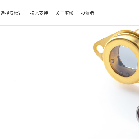
何选择滨松？
技术支持
关于滨松
投资者
生命科学
工业设备
光电二极管
雪崩光电二极
测量
光通信
MPPC (SiPM) / SPAD
光电倍增管 (
继续
停产产品
公司简介
股票信息
业务领域
符合 RoHS 的产品
公司治理
发光材料评估
科学研究
图像传感器
光谱仪/光
UV 与火焰探测器
辐射和 X 