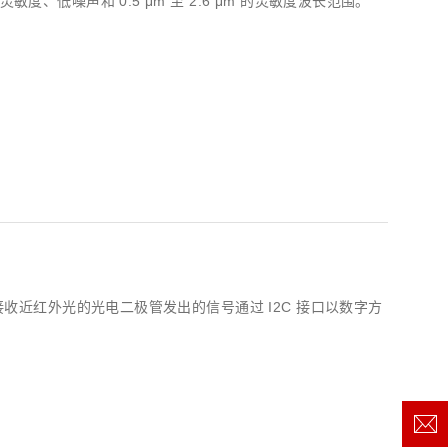
度、低噪声和 0.5 μm 至 2.6 μm 的灵敏度波长范围。
。接收近红外光的光电二极管发出的信号通过 I2C 接口以数字方