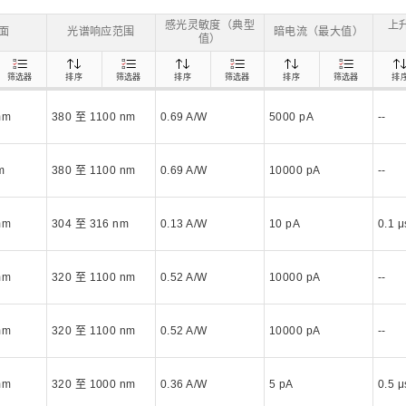
距离和位置传感器
太赫兹 (TH
财务概要(合并年度报告)
新闻与活动
财务信息
全球组织
感光灵敏度（典型
上
面
光谱响应范围
暗电流（最大值）
值）
筛选器
排序
筛选器
排序
筛选器
排序
筛选器
排
mm
380 至 1100 nm
0.69 A/W
5000 pA
--
m
380 至 1100 nm
0.69 A/W
10000 pA
--
mm
304 至 316 nm
0.13 A/W
10 pA
0.1 μ
mm
320 至 1100 nm
0.52 A/W
10000 pA
--
mm
320 至 1100 nm
0.52 A/W
10000 pA
--
mm
320 至 1000 nm
0.36 A/W
5 pA
0.5 μ