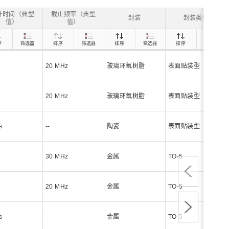
z) 传感器
升时间（典型
截止频率（典型
封装
封装类别
值）
值）
序
筛选器
排序
筛选器
排序
筛选器
排序
筛选器
20 MHz
玻璃环氧树脂
表面贴装型
20 MHz
玻璃环氧树脂
表面贴装型
s
--
陶瓷
表面贴装型
30 MHz
金属
TO-5
20 MHz
金属
TO-5
s
--
金属
TO-5