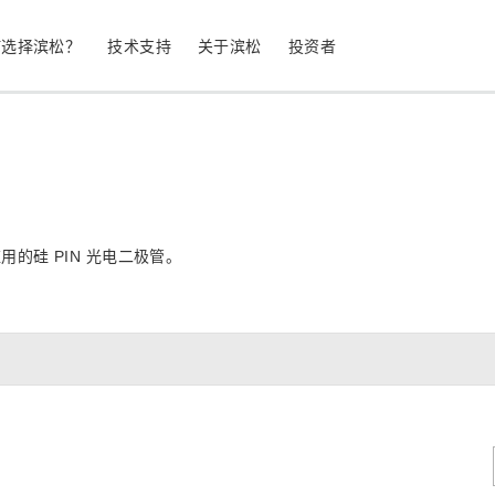
何选择滨松？
技术支持
关于滨松
投资者
生命科学
工业设备
光电二极管
雪崩光电二极
的硅 PIN 光电二极管。
测量
光通信
MPPC (SiPM) / SPAD
光电倍增管 (
继续
停产产品
公司简介
股票信息
业务领域
符合 RoHS 的产品
公司治理
发光材料评估
科学研究
图像传感器
光谱仪/光
UV 与火焰探测器
辐射和 X 