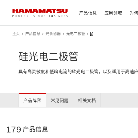
产品信息
应用领域
为
产品信息
应用领域
技术支持
关于滨松
投资者
主页
产品信息
光传感器
光电二极管
器件/模块/组件
硅光电二极管
光传感器
医疗
光学组件
具有高灵敏度和低暗电流的硅光电二极管，以及适用于高速应用
相机
分析仪器
光源
激光器
社长致辞
滨松概况
投资者日历
联系我们
可持续发展
资料中心
消费电子产品
产品阵容
常见问题
相关文档
系统/仪器
制造辅助系统
半导体制程支撑类产品
179
产品信息
光学测量系统