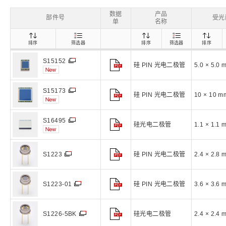
生命科学和医疗系统
滨松中国
研发
综合报告库
致个人投资者
数据
产品
部件号
受光
单
名称
排序
筛选器
排序
筛选器
排序
S15152
硅 PIN 光电二极管
5.0 × 5.0 
S15173
硅 PIN 光电二极管
10 × 10 m
S16495
硅光电二极管
1.1 × 1.1 
硅 PIN 光电二极管
2.4 × 2.8 
S1223
硅 PIN 光电二极管
3.6 × 3.6 
S1223-01
硅光电二极管
2.4 × 2.4 
S1226-5BK