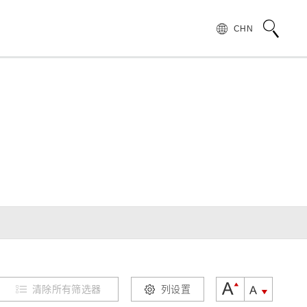
CHN
术语说明
领导致辞
按行业和应用介绍滨松光子学株式会社
无损检测
管 (APD)
光 IC
产品常见问题
滨松愿景
产品的注意事项和要求
发展历程
汽车
PMT)
光电管
针对假冒滨松产品的预防措施
集团财务信息
为符合 UKCA 标识体系而采取的行动通知
半导体
谱传感器
红外探测器
射线传感器
电子和离子传感器
清除所有筛选器
列设置