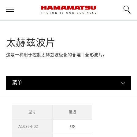
太赫兹波片
这是一种用于控制太赫兹波极化的菲涅耳菱形波片。
菜单
型号
延迟
A16394-02
λ/2