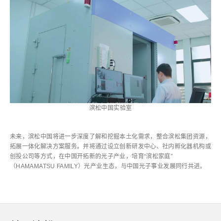
滨松中国实验室
未来，滨松中国将进一步深度了解和挖掘本土化需求，整合滨松集团资源，
拓展一体化解决方案服务。并将通过设立创新研发中心、社内孵化器机构或
创投公司等方式，在中国开拓新的光子产业，培育“滨松家庭”
（HAMAMATSU FAMILY）光产业生态，与中国光子事业发展同行共进。