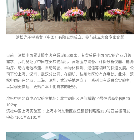
滨松光子学商贸（中国）有限公司成立，参与成立大会专家合影
目前，滨松中国累计服务客户超过6500家，其背后是中国切实的产业升级
需求，我们见证了中国在安检物品机、高端医疗设备、环保分析仪器、能源
勘探、动力电池检测、自动驾驶、半导体检测、通信等领域的快速发展。公
司下设上海、深圳、武汉分公司，在廊坊、杭州地区设有办事处。此外，滨
松中国还在北京、上海、深圳、武汉等地建立了一系列自有或联合实验室，
以实现更快速、更贴合本土化需求的服务。
滨松中国北京中心实验室地址：北京朝阳区酒仙桥路10号恒通商务园B20-
102号
滨松中国上海实验室 ：上海市浦东新区张江镇伽利略路338号亚兰德研发
中心7101室/5101室