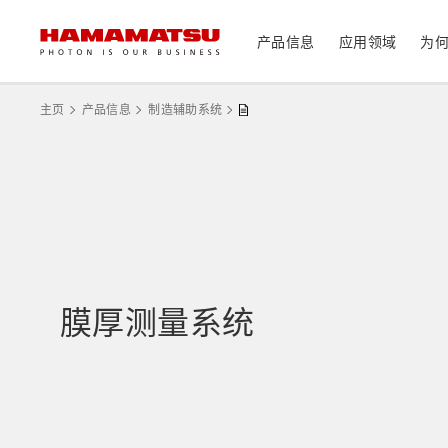
产品信息
应用领域
为
产品信息
应用领域
技术支持
关于滨松
投资者
主页
产品信息
制造辅助系统
器件/模块/组件
光传感器
医疗
光学组件
相机
分析仪器
光源
激光器
社长致辞
滨松概况
投资者日历
联系我们
可持续发展
资料中心
膜厚测量系统
消费电子产品
系统/仪器
制造辅助系统
半导体制程支撑类产品
光学测量系统