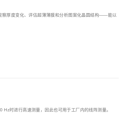
非常适合观察厚度变化、评估超薄薄膜和分析图案化晶圆结构——能以
。可在60 Hz时进行高速测量，因此也可用于工厂内的线阵测量。