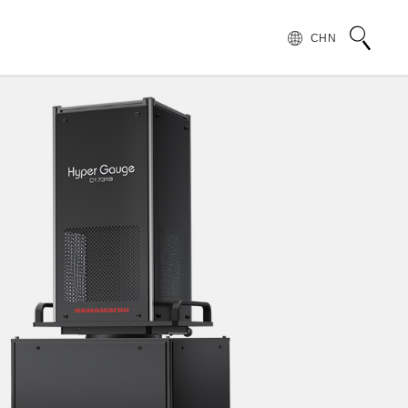
CHN
术语说明
领导致辞
按行业和应用介绍滨松光子学株式会社
无损检测
管 (APD)
光 IC
产品常见问题
滨松愿景
产品的注意事项和要求
发展历程
汽车
PMT)
光电管
针对假冒滨松产品的预防措施
集团财务信息
为符合 UKCA 标识体系而采取的行动通知
半导体
谱传感器
红外探测器
射线传感器
电子和离子传感器