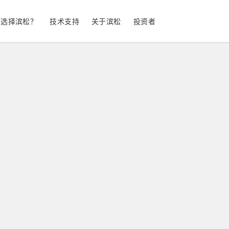
何选择滨松？
技术支持
关于滨松
投资者
生命科学
工业设备
光电二极管
雪崩光电二极
测量
光通信
MPPC (SiPM) / SPAD
光电倍增管 (
继续
停产产品
公司简介
股票信息
业务领域
符合 RoHS 的产品
公司治理
发光材料评估
科学研究
图像传感器
光谱仪/光
UV 与火焰探测器
辐射和 X 