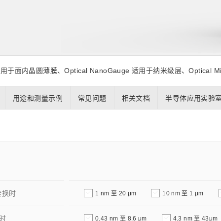
距离和位置传感器
太赫兹 (TH
财务概要(合并年度报告)
新闻与活动
财务信息
全球组织
面内晶圆薄膜、Optical NanoGauge 适用于纳米级层、Optical M
用途和测量示例
常见问题
相关文档
半导体应用实验
转换时
1 nm 至 20 μm
10 nm 至 1 μm
时
0.43 nm 至 8.6 μm
4.3 nm 至 43μm