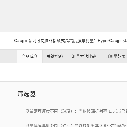
生命科学和医疗系统
滨松中国
研发
综合报告库
致个人投资者
Gauge 系列可提供非接触式高精度膜厚测量：HyperGauge 适用于
产品阵容
关键挑战
测量方法比较
可测量范围
筛选器
测量薄膜厚度范围（玻璃）：当以玻璃折射率 1.5 进行
测量薄膜厚度范围（硅）：当以硅折射率 3.67 进行转换