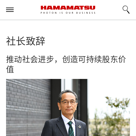
社长致辞
推动社会进步，创造可持续股东价
值