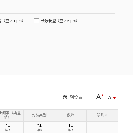
z) 传感器
（至 2.1 μm）
长波长型（至 2.6 μm）
列设置
止频率（典型
封装类别
散热
联系人
值）
排序
排序
排序