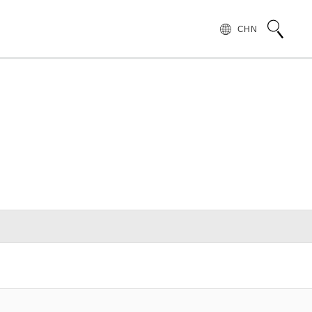
CHN
术语说明
领导致辞
按行业和应用介绍滨松光子学株式会社
无损检测
管 (APD)
光 IC
产品常见问题
滨松愿景
产品的注意事项和要求
发展历程
汽车
PMT)
光电管
针对假冒滨松产品的预防措施
集团财务信息
为符合 UKCA 标识体系而采取的行动通知
半导体
谱传感器
红外探测器
射线传感器
电子和离子传感器