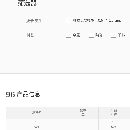
筛选器
生命科学和医疗系统
滨松中国
研发
综合报告库
致个人投资者
波长类型
短波长增强型（0.5 至 1.7 μm）
封装
金属
陶瓷
塑料
96
产品信息
数据
产品
部件号
单
名称
排序
排序