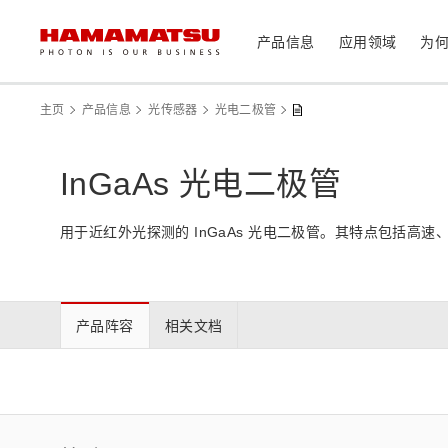
产品信息
应用领域
为
产品信息
应用领域
技术支持
关于滨松
投资者
主页
产品信息
光传感器
光电二极管
器件/模块/组件
InGaAs 光电二极管
光传感器
医疗
光学组件
用于近红外光探测的 InGaAs 光电二极管。其特点包括高速、高灵
相机
分析仪器
光源
激光器
社长致辞
滨松概况
投资者日历
联系我们
可持续发展
资料中心
消费电子产品
产品阵容
相关文档
系统/仪器
制造辅助系统
半导体制程支撑类产品
光学测量系统