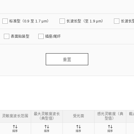
距离和位置传感器
太赫兹 (TH
财务概要(合并年度报告)
新闻与活动
财务信息
全球组织
标准型（0.9 至 1.7 μm）
长波长型（至 1.9 μm）
长波长型
表面贴装型
插座/尾纤
重置
最大灵敏度波长
感光灵敏度（典
截
灵敏度波长范围
受光面
（典型值）
型值）
排序
排序
排序
排序