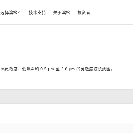
何选择滨松？
技术支持
关于滨松
投资者
生命科学
工业设备
光电二极管
雪崩光电二极
敏度、低噪声和 0.5 μm 至 2.6 μm 的灵敏度波长范围。
测量
光通信
MPPC (SiPM) / SPAD
光电倍增管 (
继续
停产产品
公司简介
股票信息
业务领域
符合 RoHS 的产品
公司治理
发光材料评估
科学研究
图像传感器
光谱仪/光
UV 与火焰探测器
辐射和 X 