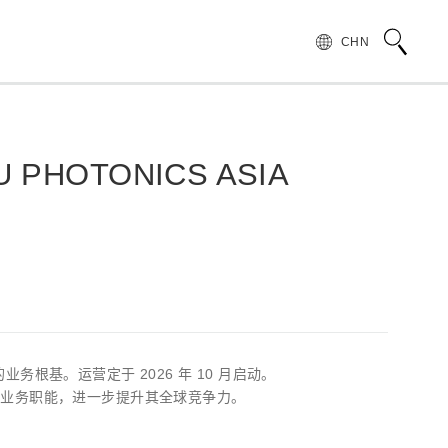
CHN
OTONICS ASIA
术语说明
领导致辞
按行业和应用介绍滨松光子学株式会社
无损检测
管 (APD)
光 IC
产品常见问题
滨松愿景
产品的注意事项和要求
发展历程
汽车
PMT)
光电管
针对假冒滨松产品的预防措施
集团财务信息
为符合 UKCA 标识体系而采取的行动通知
半导体
谱传感器
红外探测器
场的业务根基。运营定于 2026 年 10 月启动。
射线传感器
电子和离子传感器
其业务职能，进一步提升其全球竞争力。