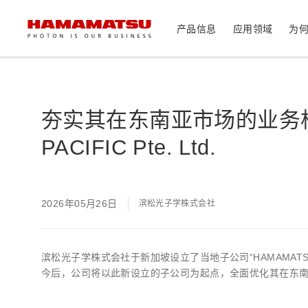
产品信息
应用领域
为
产品信息
应用领域
技术支持
关于滨松
投资者
器件/模块/组件
夯实其在东南亚市场的业务根基 
光传感器
医疗
PACIFIC Pte. Ltd.
光学组件
相机
分析仪器
光源
激光器
2026年05月26日
滨松光子学株式会社
社长致辞
滨松概况
投资者日历
联系我们
可持续发展
资料中心
消费电子产品
系统/仪器
滨松光子学株式会社于新加坡设立了当地子公司“HAMAMATSU PHO
制造辅助系统
今后，公司将以此新设立的子公司为起点，全面优化其在东
半导体制程支撑类产品
光学测量系统