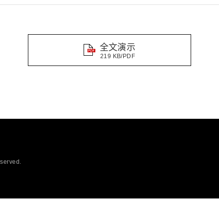
距离和位置传感器
太赫兹 (TH
财务概要(合并年度报告)
新闻与活动
财务信息
全球组织
全文演示
219 KB/PDF
eserved.