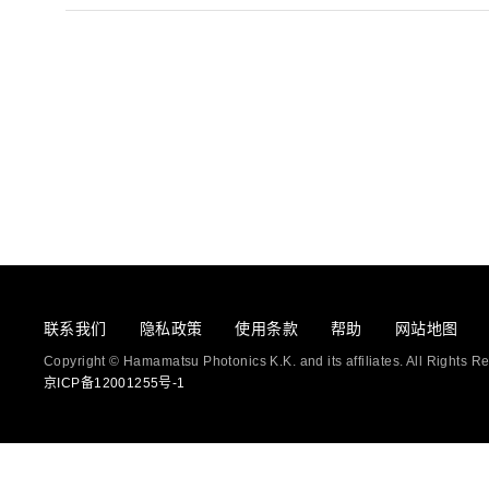
生命科学和医疗系统
滨松中国
研发
综合报告库
致个人投资者
联系我们
隐私政策
使用条款
帮助
网站地图
Copyright © Hamamatsu Photonics K.K. and its affiliates. All Rights R
京ICP备12001255号-1