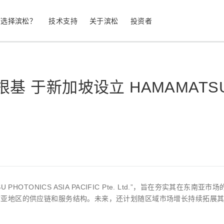
何选择滨松？
技术支持
关于滨松
投资者
于新加坡设立 HAMAMATSU PH
生命科学
工业设备
光电二极管
雪崩光电二极
测量
光通信
MPPC (SiPM) / SPAD
光电倍增管 (
继续
停产产品
公司简介
股票信息
业务领域
符合 RoHS 的产品
公司治理
发光材料评估
科学研究
图像传感器
光谱仪/光
TONICS ASIA PACIFIC Pte. Ltd.”，旨在夯实其在东南亚市
UV 与火焰探测器
辐射和 X 
南亚地区的供应链和服务结构。未来，还计划随区域市场增长持续拓展