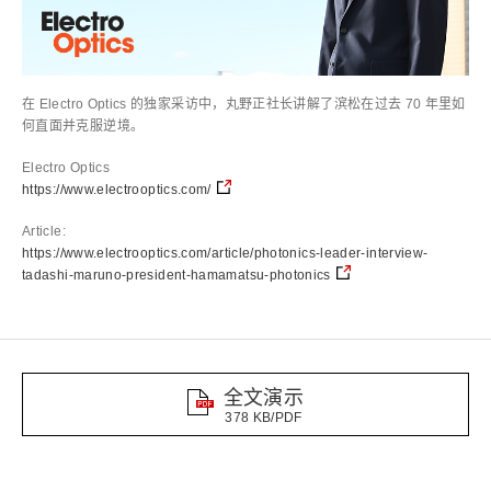
在 Electro Optics 的独家采访中，丸野正社长讲解了滨松在过去 70 年里如
何直面并克服逆境。
Electro Optics
https://www.electrooptics.com/
Article:
https://www.electrooptics.com/article/photonics-leader-interview-
tadashi-maruno-president-hamamatsu-photonics
全文演示
378 KB/PDF