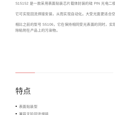
S15152 是一款采用表面贴装芯片载体封装的硅 PIN 光电二
生命科学和医疗系统
滨松中国
研发
综合报告库
致个人投资者
它可实现回流焊接安装，从而实现自动化。大受光面更适合
相比之前的型号 S5106，它在保持相同受光表面的同时，
除粘附在产品上的污染物。
特点
表面贴装型
兼容无铅回流焊接