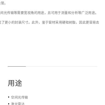
极管。
距离和位置传感器
太赫兹 (TH
财务概要(合并年度报告)
新闻与活动
财务信息
全球组织
空间光传输等需要宽视角的用途，且可用于测量和分析等广泛用途。
实现了更小的封装尺寸。此外，鉴于窗材采用硬硅树脂，因此更容易去
用途
空间光传输
激光雷达