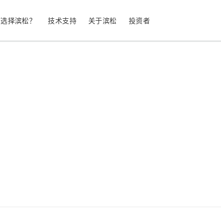
何选择滨松？
技术支持
关于滨松
投资者
生命科学
工业设备
光电二极管
雪崩光电二极
测量
光通信
MPPC (SiPM) / SPAD
光电倍增管 (
继续
停产产品
公司简介
股票信息
业务领域
符合 RoHS 的产品
公司治理
发光材料评估
科学研究
图像传感器
光谱仪/光
UV 与火焰探测器
辐射和 X 