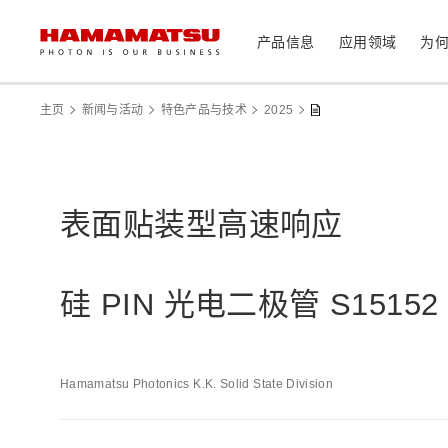
产品信息
应用领域
为
产品信息
应用领域
技术支持
关于滨松
投资者
主页
新闻与活动
特色产品与技术
2025
器件/模块/组件
光传感器
医疗
光学组件
表面贴装型高速响应
相机
分析仪器
光源
硅 PIN 光电二极管 S15152
激光器
社长致辞
滨松概况
投资者日历
联系我们
可持续发展
资料中心
消费电子产品
系统/仪器
制造辅助系统
Hamamatsu Photonics K.K. Solid State Division
半导体制程支撑类产品
光学测量系统