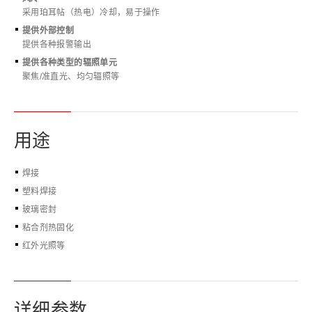
采用珀耳帖（热电）冷却，易于操作
提供外部控制
提供各种报警输出
提供各种类型的辐照单元
聚焦/准直光、均匀辐照等
用途
焊接
塑料焊接
玻璃密封
粘合剂热固化
红外光照等
详细参数