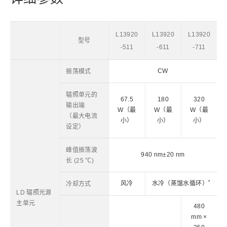
L13920
L13920
L13920
型号
-511
-611
-711
CW
振荡模式
辐照单元的
67.5
180
320
输出端
W（最
W（最
W（最
（最大电流
小）
小）
小）
设定）
峰值振荡波
940 nm±20 nm
长 (25 ℃)
*
风冷
水冷（蒸馏水循环）
冷却方式
LD 辐照光源
主单元
480
mm ×