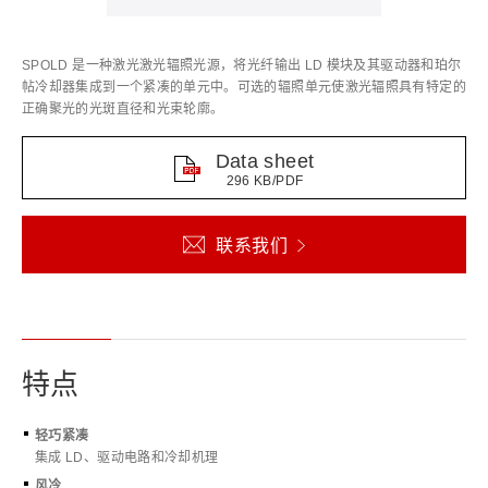
SPOLD 是一种激光激光辐照光源，将光纤输出 LD 模块及其驱动器和珀尔
帖冷却器集成到一个紧凑的单元中。可选的辐照单元使激光辐照具有特定的
正确聚光的光斑直径和光束轮廓。
Data sheet
296 KB/PDF
联系我们
特点
轻巧紧凑
集成 LD、驱动电路和冷却机理
风冷