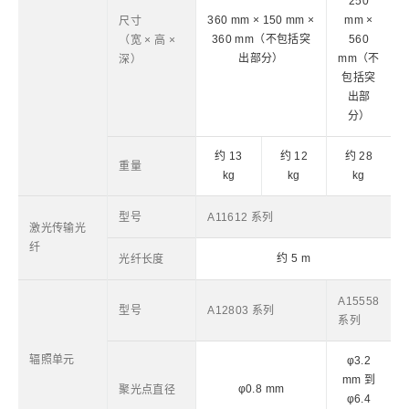
250
360 mm × 150 mm ×
mm ×
尺寸
360 mm（不包括突
560
（宽 × 高 ×
出部分）
mm（不
深）
包括突
出部
分）
约 13
约 12
约 28
重量
kg
kg
kg
型号
A11612 系列
激光传输光
纤
约 5 m
光纤长度
A15558
型号
A12803 系列
系列
辐照单元
φ3.2
mm 到
φ0.8 mm
聚光点直径
φ6.4