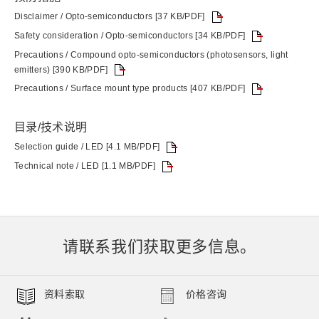
Disclaimer / Opto-semiconductors [37 KB/PDF]
Safety consideration / Opto-semiconductors [34 KB/PDF]
Precautions / Compound opto-semiconductors (photosensors, light
emitters) [390 KB/PDF]
Precautions / Surface mount type products [407 KB/PDF]
目录/技术说明
Selection guide / LED [4.1 MB/PDF]
Technical note / LED [1.1 MB/PDF]
请联系我们获取更多信息。
资料索取
价格咨询