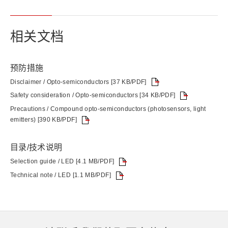
相关文档
预防措施
Disclaimer / Opto-semiconductors [37 KB/PDF]
Safety consideration / Opto-semiconductors [34 KB/PDF]
Precautions / Compound opto-semiconductors (photosensors, light
emitters) [390 KB/PDF]
目录/技术说明
Selection guide / LED [4.1 MB/PDF]
Technical note / LED [1.1 MB/PDF]