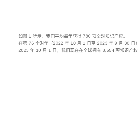
如图 1 所示，我们平均每年获得 780 项全球知识产权。
在第 76 个财年（2022 年 10 月 1 日至 2023 年 9 月 3
2023 年 10 月 1 日，我们现在在全球拥有 8,554 项知识产