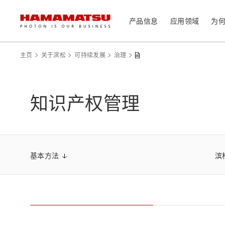
产品信息
应用领域
为
产品信息
应用领域
技术支持
关于滨松
投资者
主页
关于滨松
可持续发展
治理
器件/模块/组件
光传感器
医疗
知识产权管理
光学组件
相机
分析仪器
光源
激光器
社长致辞
滨松概况
投资者日历
联系我们
可持续发展
资料中心
基本方法
滨
消费电子产品
系统/仪器
制造辅助系统
半导体制程支撑类产品
光学测量系统