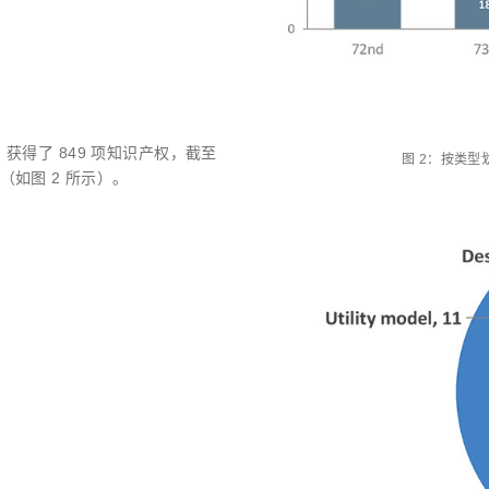
0 日）获得了 849 项知识产权，截至
图 2：按类型划
权（如图 2 所示）。