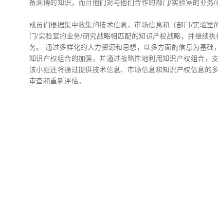
备渊博的知识，而且他们对与他们合作的部门/实验室的业务
成员们根据集中收集的技术信息、市场信息和（部门/实验室
门/实验室的业务/研究战略相匹配的知识产权战略，并继续
务。 通过多样化的人力资源和思想，以多方面的信息为基础，“
知识产权组合的加强，并通过战略性地利用知识产权组合，
该小组还将通过提供技术信息、市场信息和知识产权信息的
审查和重新评估。