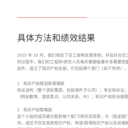
具体方法和绩效结果
2023 年 10 月，我们修改了员工发明处理条例，并且
的过程中，我们的工程师/研究人员每天都面临着许多需要克
此外，成立了知识产权总部，它包括两个部门（如下所述）
1. 知识产权规划和管理部
协议谈判（整个滨松集团，包括海外子公司）；争议和诉讼
（例如教育、提高意识、公共关系、IR）；知识产权的全面
2. 知识产权策略部
这个小组的成员被分配到每个部门/研究实验室，与（指定部
作。成员不仅在发现知识产权、申请/获得知识产权以及处理