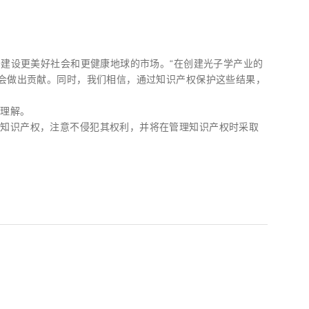
z) 传感器
于建设更美好社会和更健康地球的市场。“在创建光子学产业的
社会做出贡献。同时，我们相信，通过知识产权保护这些结果，
和理解。
的知识产权，注意不侵犯其权利，并将在管理知识产权时采取