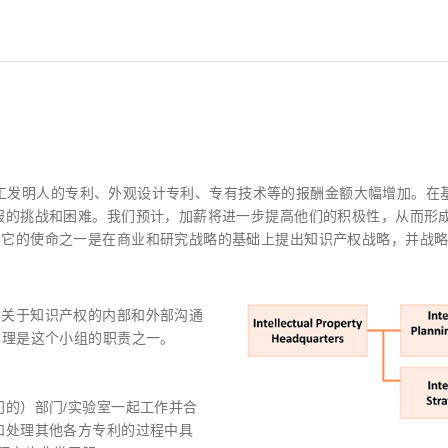
针对员工发明人的专利、外观设计专利、专有技术等的报酬金额大幅增加。
服的挑战和困难。我们预计，加薪将进一步提高他们的积极性，从而形成
。它的使命之一是在商业和研究战略的基础上提出知识产权战略，并战
；关于知识产权的内部和外部沟通
管理是这个小组的职责之一。
门的）部门/实验室一起工作并合
和处理其他各方专利的过程中具