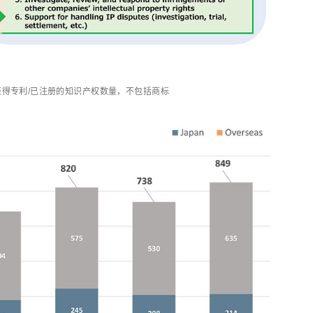
获得专利/已注册的知识产权数量，不包括商标