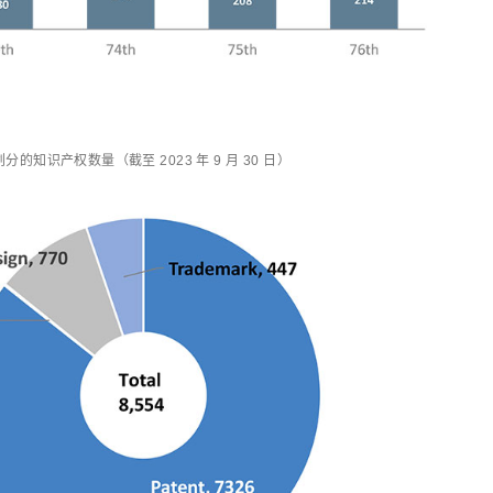
分的知识产权数量（截至 2023 年 9 月 30 日）