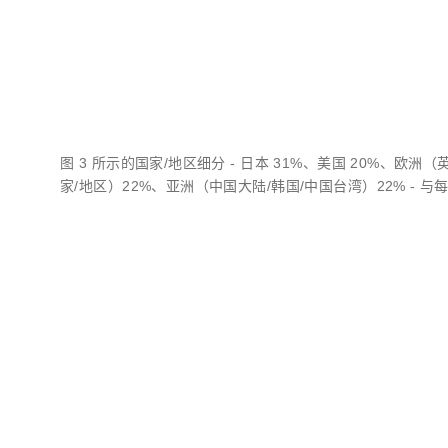
图 3 所示的国家/地区细分 - 日本 31%、美国 20%、欧
家/地区）22%、亚洲（中国大陆/韩国/中国台湾）22% - 