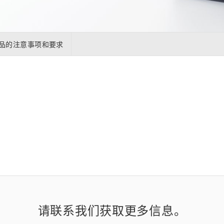
距离和位置传感器
太赫兹 (TH
财务概要(合并年度报告)
新闻与活动
财务信息
全球组织
品的注意事项和要求
请联系我们获取更多信息。