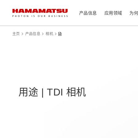
产品信息
应用领域
为
产品信息
应用领域
技术支持
关于滨松
投资者
主页
产品信息
相机
器件/模块/组件
光传感器
医疗
光学组件
相机
分析仪器
光源
用途 | TDI 相机
激光器
社长致辞
滨松概况
投资者日历
联系我们
可持续发展
资料中心
消费电子产品
系统/仪器
制造辅助系统
半导体制程支撑类产品
光学测量系统