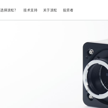
何选择滨松？
技术支持
关于滨松
投资者
生命科学
工业设备
光电二极管
雪崩光电二极
测量
光通信
MPPC (SiPM) / SPAD
光电倍增管 (
继续
停产产品
公司简介
股票信息
业务领域
符合 RoHS 的产品
公司治理
发光材料评估
科学研究
图像传感器
光谱仪/光
UV 与火焰探测器
辐射和 X 