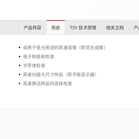
生命科学和医疗系统
滨松中国
研发
综合报告库
致个人投资者
产品阵容
用途
TDI 技术原理
相关文档
产
适用于低光用途的高速成像（即荧光成像）
电子制造和检查
半导体检查
高速扫描大尺寸样品（即平板显示器）
高速移动样品的连续检查