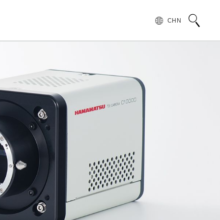
CHN
术语说明
领导致辞
按行业和应用介绍滨松光子学株式会社
无损检测
管 (APD)
光 IC
产品常见问题
滨松愿景
产品的注意事项和要求
发展历程
汽车
PMT)
光电管
针对假冒滨松产品的预防措施
集团财务信息
为符合 UKCA 标识体系而采取的行动通知
半导体
谱传感器
红外探测器
射线传感器
电子和离子传感器