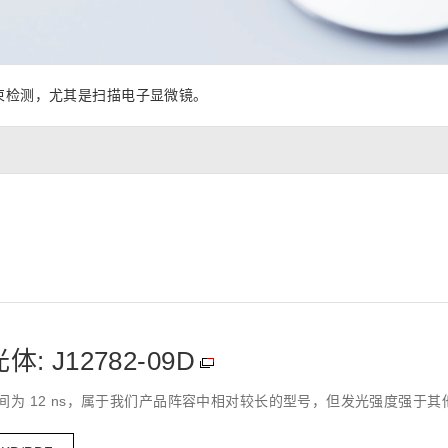
距离和位置传感器
太赫兹 (TH
财务概要(合并年度报告)
新闻与活动
财务信息
全球组织
束检测，尤其是扫描电子显微镜。
 J12782-09D
衰减时间为 12 ns，属于我们产品阵容中相对较长的型号，但发光强度强于