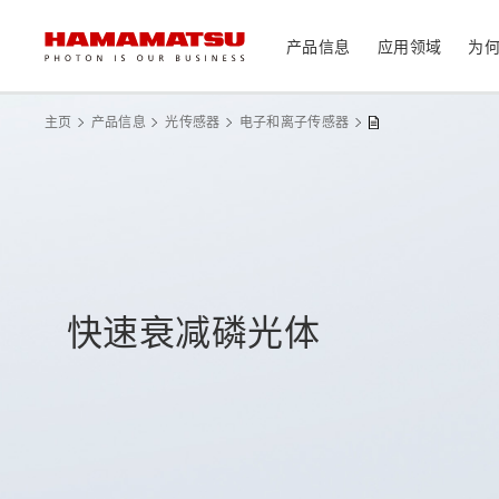
产品信息
应用领域
为
产品信息
应用领域
技术支持
关于滨松
投资者
主页
产品信息
光传感器
电子和离子传感器
器件/模块/组件
光传感器
医疗
光学组件
相机
分析仪器
光源
快速衰减磷光体
激光器
社长致辞
滨松概况
投资者日历
联系我们
可持续发展
资料中心
消费电子产品
系统/仪器
制造辅助系统
半导体制程支撑类产品
光学测量系统