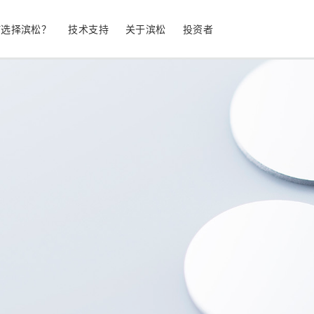
何选择滨松？
技术支持
关于滨松
投资者
生命科学
工业设备
光电二极管
雪崩光电二极
测量
光通信
MPPC (SiPM) / SPAD
光电倍增管 (
继续
停产产品
公司简介
股票信息
业务领域
符合 RoHS 的产品
公司治理
发光材料评估
科学研究
图像传感器
光谱仪/光
UV 与火焰探测器
辐射和 X 