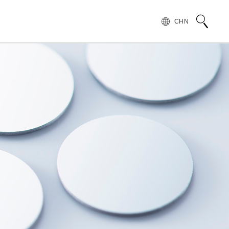
CHN
术语说明
领导致辞
按行业和应用介绍滨松光子学株式会社
无损检测
管 (APD)
光 IC
产品常见问题
滨松愿景
产品的注意事项和要求
发展历程
汽车
PMT)
光电管
针对假冒滨松产品的预防措施
集团财务信息
为符合 UKCA 标识体系而采取的行动通知
半导体
谱传感器
红外探测器
射线传感器
电子和离子传感器