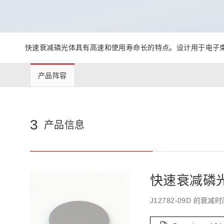
生命科学和医疗系统
滨松中国
研发
综合报告库
致个人投资者
快速衰减磷光体具有高速和使用寿命长的特点。设计用于电子
产品阵容
3
产品信息
快速衰减磷光体:
J12782-09D 的