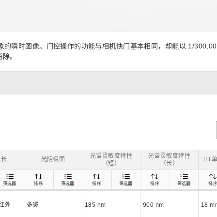
距离和位置传感器
太赫兹 (TH
财务概要(合并年度报告)
新闻与活动
财务信息
全球组织
象的瞬时图像。门控操作的功能与相机快门基本相同，却能以 1/300,0
消除。
光谱灵敏度特性
光谱灵敏度特性
波长
光阴极面
[I.
（短）
（长）
筛选器
排序
筛选器
排序
筛选器
排序
筛选器
排
红外
多碱
185 nm
900 nm
18 