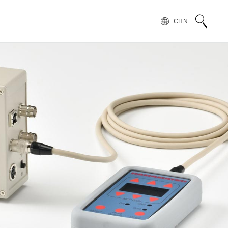
CHN
术语说明
领导致辞
按行业和应用介绍滨松光子学株式会社
无损检测
管 (APD)
光 IC
产品常见问题
滨松愿景
产品的注意事项和要求
发展历程
汽车
PMT)
光电管
针对假冒滨松产品的预防措施
集团财务信息
为符合 UKCA 标识体系而采取的行动通知
半导体
谱传感器
红外探测器
射线传感器
电子和离子传感器