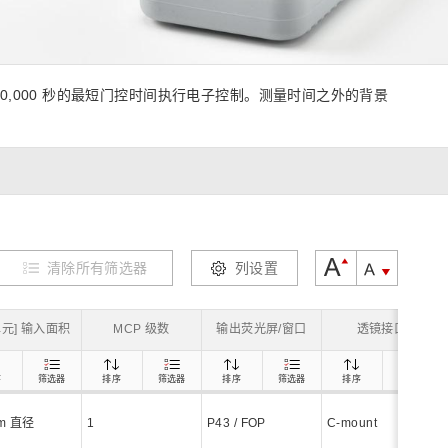
z) 传感器
00,000 秒的最短门控时间执行电子控制。测量时间之外的背景
清除所有筛选器
列设置
I.单元] 输入面积
MCP 级数
输出荧光屏/窗口
透镜接口
序
筛选器
排序
筛选器
排序
筛选器
排序
筛选器
mm 直径
1
P43 / FOP
C-mount