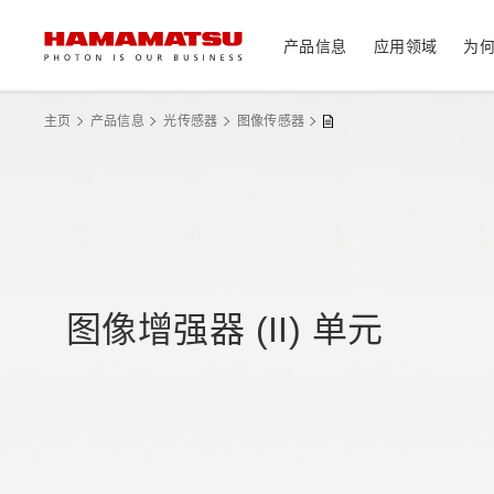
产品信息
应用领域
为
产品信息
应用领域
技术支持
关于滨松
投资者
主页
产品信息
光传感器
图像传感器
器件/模块/组件
光传感器
医疗
光学组件
相机
分析仪器
光源
图像增强器 (II) 单元
激光器
社长致辞
滨松概况
投资者日历
联系我们
可持续发展
资料中心
消费电子产品
系统/仪器
制造辅助系统
半导体制程支撑类产品
光学测量系统