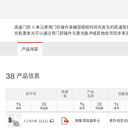
生命科学和医疗系统
滨松中国
研发
综合报告库
致个人投资者
高速门控 II 单元使用门控操作来捕获极短时间内发生的高速现
光和激发光可以通过将门控操作与激光脉冲或其他信号同步来
产品阵容
38
产品信息
数据
产品
部件号
测量
单
名称
排序
筛选器
排序
筛选器
排序
图像增强器单元
紫外线至近
C14245-11111