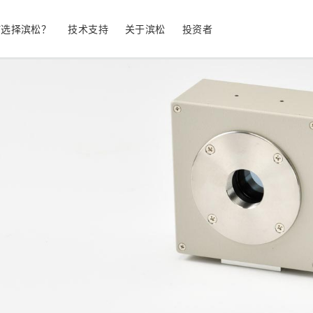
何选择滨松？
技术支持
关于滨松
投资者
生命科学
工业设备
光电二极管
雪崩光电二极
测量
光通信
MPPC (SiPM) / SPAD
光电倍增管 (
继续
停产产品
公司简介
股票信息
业务领域
符合 RoHS 的产品
公司治理
发光材料评估
科学研究
图像传感器
光谱仪/光
UV 与火焰探测器
辐射和 X 