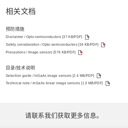
相关文档
预防措施
Disclaimer / Opto-semiconductors [37 KB/PDF]
Safety consideration / Opto-semiconductors [34 KB/PDF]
Precautions / Image sensors [576 KB/PDF]
目录/技术说明
Selection guide / InGaAs image sensors [2.4 MB/PDF]
Technical note / InGaAs linear image sensors [1.0 MB/PDF]
请联系我们获取更多信息。