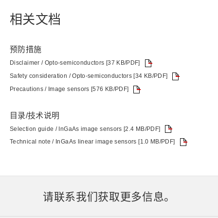
相关文档
预防措施
Disclaimer / Opto-semiconductors [37 KB/PDF]
Safety consideration / Opto-semiconductors [34 KB/PDF]
Precautions / Image sensors [576 KB/PDF]
目录/技术说明
Selection guide / InGaAs image sensors [2.4 MB/PDF]
Technical note / InGaAs linear image sensors [1.0 MB/PDF]
请联系我们获取更多信息。