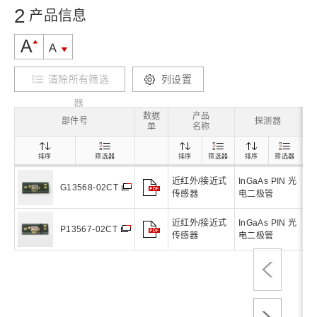
2
产品信息
清除所有筛选
列设置
器
数据
产品
灵
部件号
探测器
单
名称
排序
筛选器
排序
筛选器
排序
筛选器
近红外/接近式
InGaAs PIN 光
0.
G13568-02CT
传感器
电二极管
近红外/接近式
InGaAs PIN 光
0.
P13567-02CT
传感器
电二极管