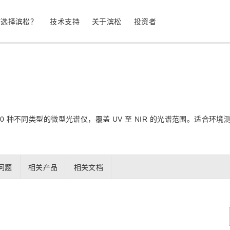
何选择滨松？
技术支持
关于滨松
投资者
生命科学
工业设备
光电二极管
雪崩光电二极
 种不同类型的微型光谱仪，覆盖 UV 至 NIR 的光谱范围。适合
测量
光通信
MPPC (SiPM) / SPAD
光电倍增管 (
继续
停产产品
公司简介
股票信息
业务领域
符合 RoHS 的产品
公司治理
发光材料评估
科学研究
问题
相关产品
相关文档
图像传感器
光谱仪/光
UV 与火焰探测器
辐射和 X 