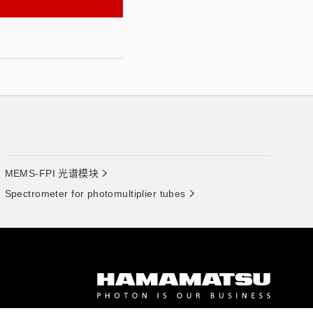
MEMS-FPI 光谱模块
Spectrometer for photomultiplier tubes