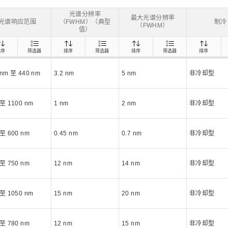
距离和位置传感器
太赫兹 (TH
财务概要(合并年度报告)
新闻与活动
财务信息
全球组织
光谱分辨率
最大光谱分辨率
光谱响应范围
（FWHM）（典型
制冷
（FWHM）
值）
排序
筛选器
排序
筛选器
排序
筛选器
排序
 nm 至 440 nm
3.2 nm
5 nm
非冷却型
 至 1100 nm
1 nm
2 nm
非冷却型
 至 600 nm
0.45 nm
0.7 nm
非冷却型
 至 750 nm
12 nm
14 nm
非冷却型
 至 1050 nm
15 nm
20 nm
非冷却型
 至 780 nm
12 nm
15 nm
非冷却型