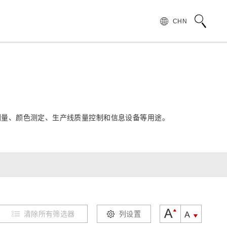
CHN
术语说明
领导致辞
按行业和应用介绍滨松光子学株式会社
无损检测
管 (APD)
光 IC
产品常见问题
滨松愿景
环境测量、颜色测定、生产线质量控制和信息设备等用途。
产品的注意事项和要求
发展历程
汽车
PMT)
光电管
针对假冒滨松产品的预防措施
集团财务信息
为符合 UKCA 标识体系而采取的行动通知
半导体
谱传感器
红外探测器
射线传感器
电子和离子传感器
清除所有筛选器
列设置