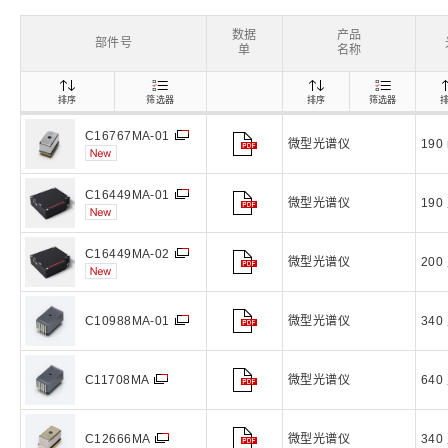
生命科学和医疗系统
滨松中国
研发
综合报告库
致个人投资者
数据
产品
部件号
单
名称
排序
筛选器
排序
筛选器
C16767MA-01
微型光谱仪
190
C16449MA-01
微型光谱仪
190
C16449MA-02
微型光谱仪
200
微型光谱仪
340
C10988MA-01
微型光谱仪
640
C11708MA
微型光谱仪
340
C12666MA