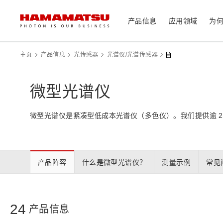
产品信息
应用领域
为
产品信息
应用领域
技术支持
关于滨松
投资者
主页
产品信息
光传感器
光谱仪/光谱传感器
器件/模块/组件
微型光谱仪
光传感器
医疗
光学组件
微型光谱仪是紧凑型低成本光谱仪（多色仪）。我们提供逾 20
相机
分析仪器
光源
激光器
社长致辞
滨松概况
投资者日历
联系我们
可持续发展
资料中心
消费电子产品
产品阵容
什么是微型光谱仪？
测量示例
常见
系统/仪器
制造辅助系统
半导体制程支撑类产品
24
产品信息
光学测量系统