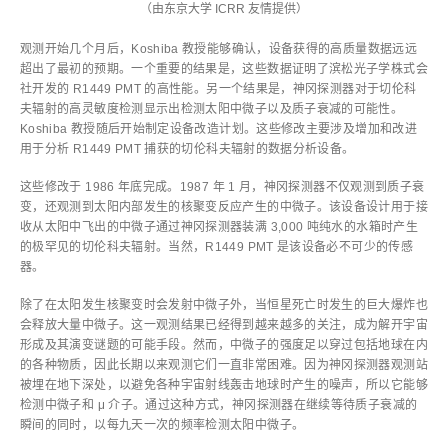
（由东京大学 ICRR 友情提供）
观测开始几个月后，Koshiba 教授能够确认，设备获得的高质量数据远远
超出了最初的预期。一个重要的结果是，这些数据证明了滨松光子学株式会
社开发的 R1449 PMT 的高性能。另一个结果是，神冈探测器对于切伦科
夫辐射的高灵敏度检测显示出检测太阳中微子以及质子衰减的可能性。
Koshiba 教授随后开始制定设备改造计划。这些修改主要涉及增加和改进
用于分析 R1449 PMT 捕获的切伦科夫辐射的数据分析设备。
这些修改于 1986 年底完成。1987 年 1 月，神冈探测器不仅观测到质子衰
变，还观测到太阳内部发生的核聚变反应产生的中微子。该设备设计用于接
收从太阳中飞出的中微子通过神冈探测器装满 3,000 吨纯水的水箱时产生
的极罕见的切伦科夫辐射。当然，R1449 PMT 是该设备必不可少的传感
器。
除了在太阳发生核聚变时会发射中微子外，当恒星死亡时发生的巨大爆炸也
会释放大量中微子。这一观测结果已经得到越来越多的关注，成为解开宇宙
形成及其演变谜题的可能手段。然而，中微子的强度足以穿过包括地球在内
的各种物质，因此长期以来观测它们一直非常困难。因为神冈探测器观测站
被埋在地下深处，以避免各种宇宙射线轰击地球时产生的噪声，所以它能够
检测中微子和 μ 介子。通过这种方式，神冈探测器在继续等待质子衰减的
瞬间的同时，以每九天一次的频率检测太阳中微子。