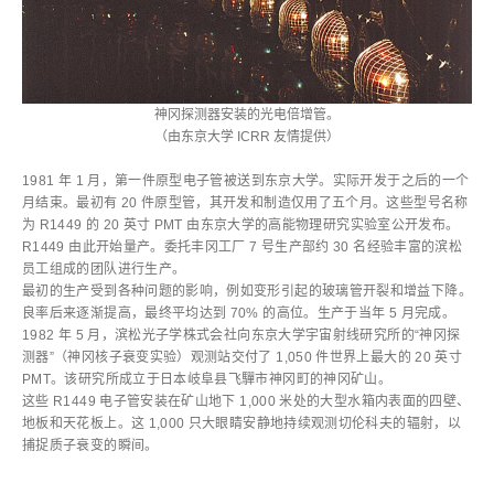
神冈探测器安装的光电倍增管。
（由东京大学 ICRR 友情提供）
1981 年 1 月，第一件原型电子管被送到东京大学。实际开发于之后的一个
月结束。最初有 20 件原型管，其开发和制造仅用了五个月。这些型号名称
为 R1449 的 20 英寸 PMT 由东京大学的高能物理研究实验室公开发布。
R1449 由此开始量产。委托丰冈工厂 7 号生产部约 30 名经验丰富的滨松
员工组成的团队进行生产。
最初的生产受到各种问题的影响，例如变形引起的玻璃管开裂和增益下降。
良率后来逐渐提高，最终平均达到 70% 的高位。生产于当年 5 月完成。
1982 年 5 月，滨松光子学株式会社向东京大学宇宙射线研究所的“神冈探
测器”（神冈核子衰变实验）观测站交付了 1,050 件世界上最大的 20 英寸
PMT。该研究所成立于日本岐阜县飞驒市神冈町的神冈矿山。
这些 R1449 电子管安装在矿山地下 1,000 米处的大型水箱内表面的四壁、
地板和天花板上。这 1,000 只大眼睛安静地持续观测切伦科夫的辐射，以
捕捉质子衰变的瞬间。