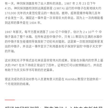
有一天，神冈探测器发布了出人意料的消息。1987 年 2 月 23 日下午
4:35，神冈探测器检测到远离超新星 (1987A) 运行的中微子在离地球大约
170,000 光年的大麦哲伦星云的一角出现。据称，超新星爆炸每隔几百年
才会发生一次。捕捉这一事件是一次非常巨大的幸运，因为上一次肉眼能看
到这样的事件是在 1604 年。
16
1987 年那天，每平方厘米洒落了 100 亿个中微子，估计为 2 x 10
个 中
微子轰击了整个水箱。在所有这些中微子中，只有 11 颗因与注满的水箱中
的中微子发生碰撞而导致发射了切伦科夫辐射。这是第一次观测到超新星发
出的中微子，并且这一事件宣示了利用基本粒子探测宇宙的“中微子天文学”
的开端。
这对滨松光子学株式会社来说是非常伟大的成果。安装在水箱内的世界上最
大的 PMT 在水下持续正常运行了四年，证明它们可以按预期运行，并且还
有助于为天文科学书写新的历史篇章。
使这次成功的活动对参与人员更有意义的是在 Koshiba 教授计划退休前一
个月观测到的结果。