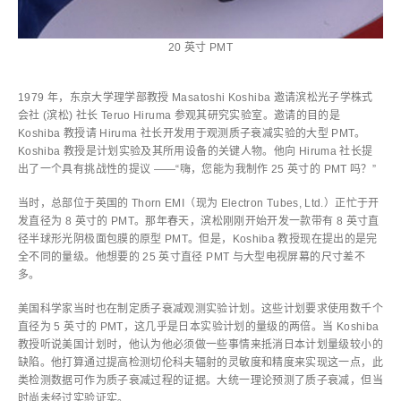
20 英寸 PMT
1979 年，东京大学理学部教授 Masatoshi Koshiba 邀请滨松光子学株式
会社 (滨松) 社长 Teruo Hiruma 参观其研究实验室。邀请的目的是
Koshiba 教授请 Hiruma 社长开发用于观测质子衰减实验的大型 PMT。
Koshiba 教授是计划实验及其所用设备的关键人物。他向 Hiruma 社长提
出了一个具有挑战性的提议 ——“嗨，您能为我制作 25 英寸的 PMT 吗？”
当时，总部位于英国的 Thorn EMI（现为 Electron Tubes, Ltd.）正忙于开
发直径为 8 英寸的 PMT。那年春天，滨松刚刚开始开发一款带有 8 英寸直
径半球形光阴极面包膜的原型 PMT。但是，Koshiba 教授现在提出的是完
全不同的量级。他想要的 25 英寸直径 PMT 与大型电视屏幕的尺寸差不
多。
美国科学家当时也在制定质子衰减观测实验计划。这些计划要求使用数千个
直径为 5 英寸的 PMT，这几乎是日本实验计划的量级的两倍。当 Koshiba
教授听说美国计划时，他认为他必须做一些事情来抵消日本计划量级较小的
缺陷。他打算通过提高检测切伦科夫辐射的灵敏度和精度来实现这一点，此
类检测数据可作为质子衰减过程的证据。大统一理论预测了质子衰减，但当
时尚未经过实验证实。