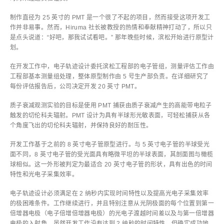
制作直径为 25 英寸的 PMT 是一个很了不起的项目，然而接受这项开发工
作并非易事。然而，Hiruma 社长被教授的热情和奉献精神打动了，所以只
是点头说道：“好吧，那我试试看吧。” 那年晚些时候，滨松开始进行原型计
划。
在开发工作中，电子轨迹设计委托滨松工程部的电子管组，测量评估工作由
工程部基本测量组处理，整体原型制作由 5 号生产部负责。在详细研究了
每份评估报告后，公司决定开发 20 英寸 PMT。
质子衰减观测实验的目标是使用 PMT 捕获由质子衰减产生的高能带电粒子
触发的切伦科夫辐射。PMT 设计为具有半球形光敏表面，可轻松捕获从各
个角度飞出的切伦科夫辐射，并保持良好的耐压性。
开发工作基于之前的 8 英寸电子管原型进行。与 5 英寸电子管的半球受光
面不同，8 英寸电子管的受光面具有略微平坦的半球表面，其剖面图与橄榄
球相似。这一外形被判定为最适合 20 英寸电子管的形状，具有出色的时间
特性和光电子采集效率。
电子轨迹设计必须满足在 2 纳秒内实现时间特性以及提高光电子采集效率
的极困难条件。工作继续进行，并且特别注意从光阴极面的每个位置到第一
倍增器电极（电子倍增倍增器电极）的光电子渡越时间差以及与第一倍增器
电极的入射角。虽然开发工作没有达到 2 纳秒的时间特性，但确实成功地