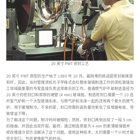
20 英寸 PMT 密封工艺
20 英寸 PMT 原型的生产始于 1980 年 10 月。最困难的挑战是密封玻璃管
和杆。因此，当时管理滨松光子学株式会社整体玻璃制造工作的滨松玻璃加
工领域最重要的专家直接负责这项艰巨的工作。普通燃气炉不易制造直径为
10 英寸的密封口和厚厚的硬壁 (4 mm) 玻璃管。制造密封口需要一个 10 连
杆氢气炉和一个大型玻璃车床。与燃气炉和车床一起的还有两个更大的燃气
炉，用于缓慢制冷。不幸的是，封口所需的高热量也氧化了倍增器电极，导
致增益下降。
为了解决这个问题，制冷时间被缩短；然而，密封口两侧出现了一段 5 cm
的翘曲，并因此出现开裂。最终，通过制造厚度为 4 mm 的更薄玻璃管并
修改慢速冷却方法解决了这个问题。使用这种技术，大约需要一个小时才能
完全封口，包括更换氮气的时间。