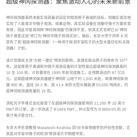
超级神冈探测器：聚焦激动人心的未来新前景
神冈探测器虽然未能实现其最初设定的观测质子衰减的目标，但确实成功地
实现了人类首次中微子观测。结果证明，其实验设备在测量中微子方面非常
有效，因此尽管其简称“神冈探测器”仍保持不变，但其正式名称已从“神冈
核子衰变试验”修订为“神冈中微子检测试验”。随后，东京大学于同年 8 月
宣布了其“超级神冈探测器”（一种用于探测宇宙粒子的大型水基切伦科夫探
测器）计划。
34
该计划源自主流“大统一理论”预测的影响，该理论指出质子的寿命为 10
年。这促使质子衰减和中微子观测设备的计划性能比超级神冈探测器高约
10 至 100 倍。计划要求在 1995 年前完成施工，总预算高达约 87 亿日
元。这架超级神冈探测器建于神冈矿山地下约 1,000 米处，距离神冈探测
器 900 米。直径 39.3 米、高 41.4 米的大型水箱装满 50,000 吨纯水，约
是神冈探测器用量的 16 倍。
滨松光子学株式会社接受了在超级神冈探测器使用的 11,200 件 20 英寸
PMT 的订单。进一步改进了 R1449 PMT，并以型号为 R3600-05 的 20
英寸电子管交付。
东京大学名誉教授 Masatoshi Koshiba 因“对天体物理学的开创性贡献，尤
其是对宇宙中微子的检测"荣获诺贝尔物理学奖。