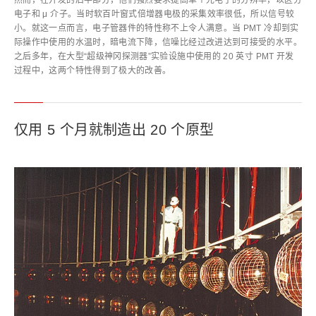
然而，在开发的后半部分，他们强烈要求提高单个光电子的分辨率，以区分
电子和 μ 介子。当时软百叶窗式倍增器电极的采集效率很低，所以信号较
小。就这一点而言，电子管器件的特性称不上令人满意。当 PMT 冷却到实
际操作中使用的水温时，暗电流下降，信噪比经过改进达到可接受的水平。
之后多年，在大型“超级神冈探测器”实验设施中使用的 20 英寸 PMT 开发
过程中，这两个特性得到了极大的改善。
仅用 5 个月就制造出 20 个原型