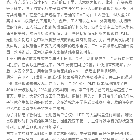
造。在完成制造首件 PMT 之前的日子里，大家颇为担心。此外，在锑蒸发
等步骤中，除了依靠执行电子管排空任务的专业人员的眼睛和判断之外，没
有其他选择。在整个生产过程中，普通的 PMT 可由工人握住，但大型 20
英寸 PMT 必须首先固定到位。然后，工人可以在 PMT 外部走动并执行所
需的任务。工人戴上了配备防爆面罩的防护头盔，沿着台阶走上放着大型泵
浦台的平台，然后开始最终制造，该工序包括制造光阴极面和密封 PMT。
光阴极面制造工艺中氧气排放形成的颜色具有视觉吸引力。当锑蒸发后与钾
反应时，这种颜色立即变为光阴极面的理想色调。工作人员聚集在泵浦台周
围，欢呼雀跃，因为这是令大家都情绪高昂的时刻。
4 英寸的油扩散泵首次在泵浦台上使用。最初，活化炉包含一个两段式卧式
固定炉。在实际生产过程中，PMT 安装在固定位置，并使用立式电炉。然
后，为安全起见，用金属网覆盖完成的 PMT，然后由起重机移动。
通常，在 PMT 开发期间激活光阴极面所需的条件极难确定，并且只能通过
不断试验和试错来发现。然而，第一个 20 英寸 PMT 就成功地超过了在
400 纳米波段达到 20% 量子效率的目标。第二件电子管的增益率超过了一
百万。至此，大部分开发工作已完成。值得注意的是，刚开始生产的几件电
子管就产生如此良好的结果，这在滨松光子学株式会社多年来开发的许多原
型光电倍增管中都是非常不寻常的。
为了评估电子管特性，使用包含单色仪和 LED 的大型暗盒进行测量。阳极
灵敏度均匀性的初始数字较差，因此改变了第一、二倍增器电极的形状及其
排列。此举立即实现了性能提升。
东京大学的科学家们最初提出要求时强调，电子管的时间特性是关键因素。