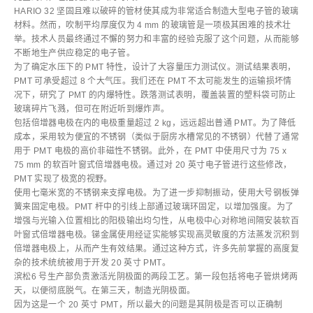
HARIO 32 坚固且难以破碎的管材使其成为非常适合制造大型电子管的玻璃
材料。然而，吹制平均厚度仅为 4 mm 的玻璃管是一项极其困难的技术壮
举。技术人员最终通过不懈的努力和丰富的经验克服了这个问题，从而能够
不断地生产供应稳定的电子管。
为了确定水压下的 PMT 特性，设计了大容量压力测试仪。测试结果表明，
PMT 可承受超过 8 个大气压。我们还在 PMT 不太可能发生的运输损坏情
况下，研究了 PMT 的内爆特性。跌落测试表明，覆盖装置的塑料袋可防止
玻璃碎片飞溅，但可在附近听到爆炸声。
包括倍增器电极在内的电极重量超过 2 kg，远远超出普通 PMT。为了降低
成本，采用较为便宜的不锈钢（类似于厨房水槽常见的不锈钢）代替了通常
用于 PMT 电极的高价非磁性不锈钢。此外，在 PMT 中使用尺寸为 75 x
75 mm 的软百叶窗式倍增器电极。通过对 20 英寸电子管进行这些修改，
PMT 实现了极宽的视野。
使用七毫米宽的不锈钢来支撑电极。为了进一步抑制振动，使用大号钢板弹
簧来固定电极。PMT 杆中的引线上部通过玻璃环固定，以增加强度。为了
增强与光输入位置相比的阳极输出均匀性，从电极中心对称地间隔安装软百
叶窗式倍增器电极。锑金属使用经证实能够实现高灵敏度的方法蒸发沉积到
倍增器电极上，从而产生有效结果。通过这种方式，许多先前掌握的高度复
杂的技术统统被用于开发 20 英寸 PMT。
滨松6 号生产部负责激活光阴极面的两段工艺。第一段包括将电子管烘烤两
天，以便彻底脱气。在第三天，制造光阴极面。
因为这是一个 20 英寸 PMT，所以最大的问题是其阴极是否可以正确制