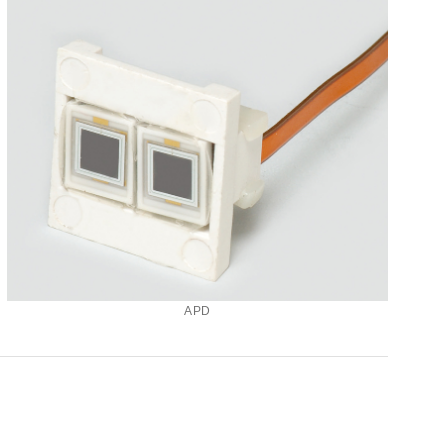
z) 传感器
APD