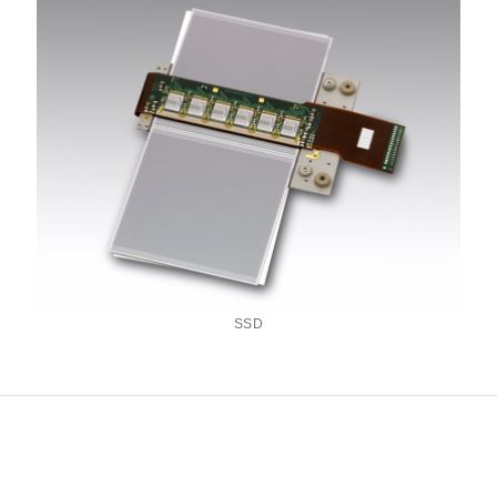
距离和位置传感器
太赫兹 (TH
财务概要(合并年度报告)
新闻与活动
财务信息
全球组织
SSD