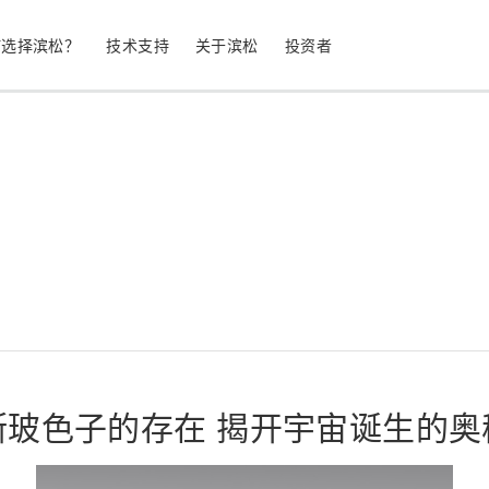
何选择滨松？
技术支持
关于滨松
投资者
生命科学
工业设备
光电二极管
雪崩光电二极
测量
光通信
MPPC (SiPM) / SPAD
光电倍增管 (
继续
停产产品
公司简介
股票信息
业务领域
符合 RoHS 的产品
公司治理
发光材料评估
科学研究
图像传感器
光谱仪/光
希格斯玻色子的存在 揭开宇宙诞生的奥
UV 与火焰探测器
辐射和 X 