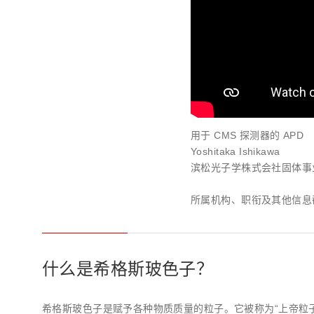
用于 CMS 探测器的 APD
Yoshitaka Ishikawa
滨松光子学株式会社固体事业
所属机构、职衔及其他信息截至
什么是希格斯玻色子？
希格斯玻色子是赋予各种物质质量的粒子。它被称为“上帝粒子