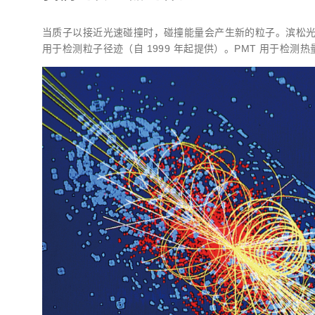
当质子以接近光速碰撞时，碰撞能量会产生新的粒子。滨松光子学
用于检测粒子径迹（自 1999 年起提供）。PMT 用于检测热量