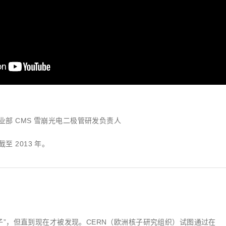
部 CMS 雪崩光电二极管研发负责人
 2013 年。
”，但直到现在才被发现。CERN（欧洲核子研究组织）试图通过在