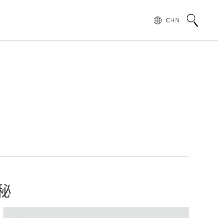
CHN
术语说明
领导致辞
按行业和应用介绍滨松光子学株式会社
无损检测
管 (APD)
光 IC
产品常见问题
滨松愿景
产品的注意事项和要求
发展历程
汽车
PMT)
光电管
针对假冒滨松产品的预防措施
集团财务信息
为符合 UKCA 标识体系而采取的行动通知
半导体
谱传感器
红外探测器
秘
射线传感器
电子和离子传感器