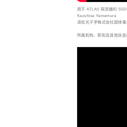
用于 ATLAS 探测器的 SSD
Kazuhisa Yamamura
滨松光子学株式会社固体事业部
所属机构、职衔及其他信息截至