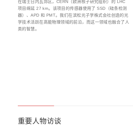
在瑞士日内瓦郊区，CERN（欧洲核子研究组织）的 LHC
生命科学和医疗系统
滨松中国
研发
综合报告库
致个人投资者
项目绵延 27 km。该项目的传感器使用了 SSD（硅条检测
器）、APD 和 PMT。我们在滨松光子学株式会社创造的光
学技术活跃在高能物理领域的前沿，而这一领域也融合了人
类的智慧。
重要人物访谈