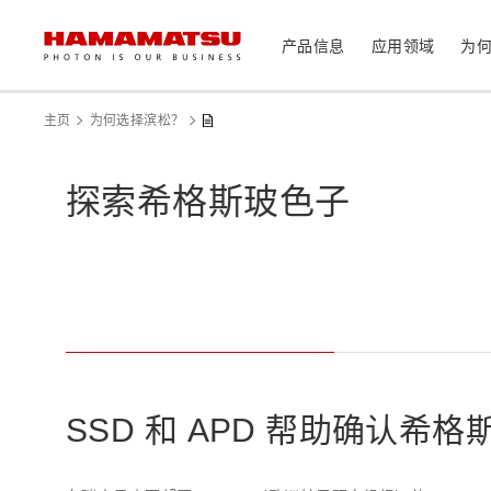
产品信息
应用领域
为
产品信息
应用领域
技术支持
关于滨松
投资者
主页
为何选择滨松？
器件/模块/组件
探索希格斯玻色子
光传感器
医疗
光学组件
相机
分析仪器
光源
激光器
社长致辞
滨松概况
投资者日历
联系我们
可持续发展
资料中心
消费电子产品
系统/仪器
制造辅助系统
SSD 和 APD 帮助确认
半导体制程支撑类产品
光学测量系统