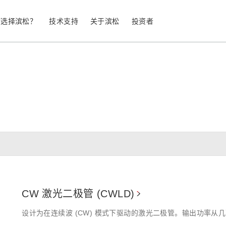
何选择滨松？
技术支持
关于滨松
投资者
生命科学
工业设备
光电二极管
雪崩光电二极
测量
光通信
MPPC (SiPM) / SPAD
光电倍增管 (
继续
停产产品
公司简介
股票信息
业务领域
符合 RoHS 的产品
公司治理
发光材料评估
科学研究
图像传感器
光谱仪/光
CW 激光二极管 (CWLD)
UV 与火焰探测器
辐射和 X 
设计为在连续波 (CW) 模式下驱动的激光二极管。输出功率从