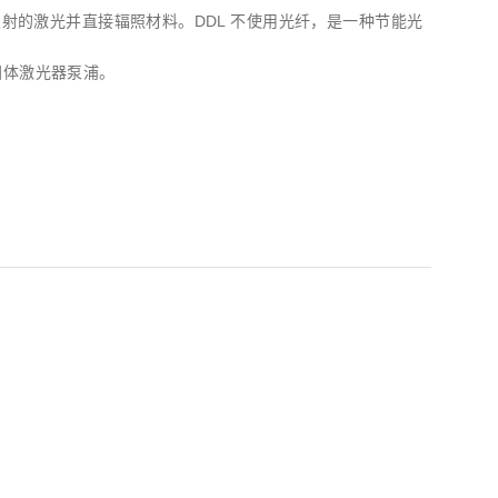
块发射的激光并直接辐照材料。DDL 不使用光纤，是一种节能光
固体激光器泵浦。