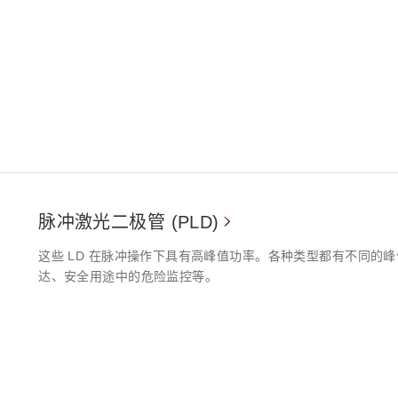
距离和位置传感器
太赫兹 (TH
财务概要(合并年度报告)
新闻与活动
财务信息
全球组织
脉冲激光二极管 (PLD)
这些 LD 在脉冲操作下具有高峰值功率。各种类型都有不同的峰
达、安全用途中的危险监控等。