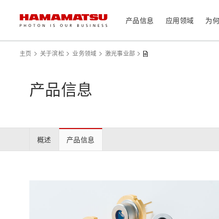
产品信息
应用领域
为
产品信息
应用领域
技术支持
关于滨松
投资者
主页
关于滨松
业务领域
激光事业部
器件/模块/组件
产品信息
光传感器
医疗
光学组件
相机
分析仪器
光源
概述
产品信息
激光器
社长致辞
滨松概况
投资者日历
联系我们
可持续发展
资料中心
消费电子产品
系统/仪器
制造辅助系统
半导体制程支撑类产品
光学测量系统