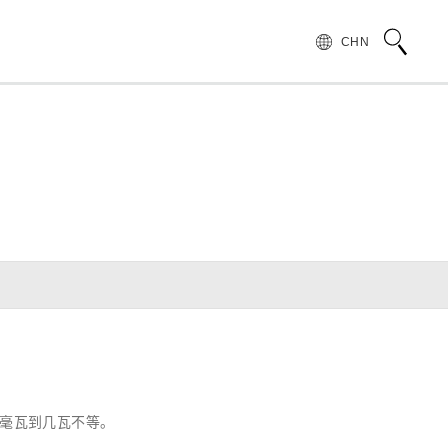
CHN
术语说明
领导致辞
按行业和应用介绍滨松光子学株式会社
无损检测
管 (APD)
光 IC
产品常见问题
滨松愿景
产品的注意事项和要求
发展历程
汽车
PMT)
光电管
针对假冒滨松产品的预防措施
集团财务信息
为符合 UKCA 标识体系而采取的行动通知
半导体
谱传感器
红外探测器
射线传感器
电子和离子传感器
几毫瓦到几瓦不等。