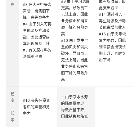
#9 由于平均温度
面有所收获，因
高
#3 在客户中失去
更高，导致员工
此支出减少
声誉、销售额下
无法上班，因此
#14 通过引入可
降，丧失竞争力
业务停止和销售
再生能源及推动
#4 由于引入可再
额下降的风险更
节能来增加收入
生能源及推动节
高
#15 由于灾难恢
能，因此运营成
#10 由于发生严
复力更强，因此
本出现短期上升
重的风灾和洪灾
销售额会出现长
#5 有关原材料的
破坏，导致员工
期上升，同时支
法规更严格
无法上班，因此
出下降
业务停止和销售
额下降的风险升
高
轻
・由于取水水源
度
#16 丧失在投资
的降雨量更少，
-
者中的声誉和竞
导致产量下降，
低
争力
因此销售额降低
等