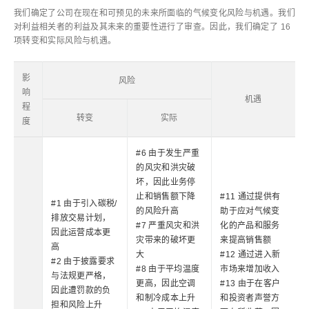
我们确定了公司在现在和可预见的未来所面临的气候变化风险与机遇。我们
对利益相关者的利益及其未来的重要性进行了审查。因此，我们确定了 16
项转变和实际风险与机遇。
影
风险
响
机遇
程
转变
实际
度
#6 由于发生严重
的风灾和洪灾破
坏，因此业务停
止和销售额下降
#11 通过提供有
#1 由于引入碳税/
的风险升高
助于应对气候变
排放交易计划，
#7 严重风灾和洪
化的产品和服务
因此运营成本更
灾带来的破坏更
来提高销售额
高
大
#12 通过进入新
#2 由于披露要求
#8 由于平均温度
市场来增加收入
与法规更严格，
更高，因此空调
#13 由于在客户
因此遭罚款的负
和制冷成本上升
和投资者声誉方
担和风险上升