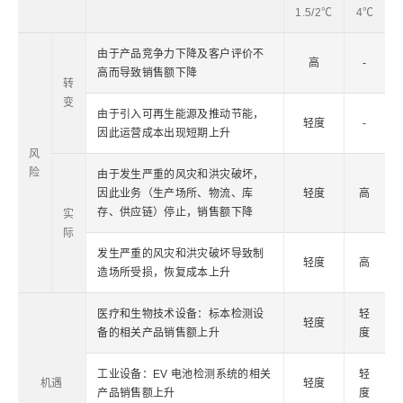
1.5/2℃
4℃
由于产品竞争力下降及客户评价不
高
-
高而导致销售额下降
转
变
由于引入可再生能源及推动节能，
轻度
-
因此运营成本出现短期上升
风
险
由于发生严重的风灾和洪灾破坏，
因此业务（生产场所、物流、库
轻度
高
存、供应链）停止，销售额下降
实
际
发生严重的风灾和洪灾破坏导致制
轻度
高
造场所受损，恢复成本上升
医疗和生物技术设备：标本检测设
轻
轻度
备的相关产品销售额上升
度
工业设备：EV 电池检测系统的相关
轻
机遇
轻度
产品销售额上升
度