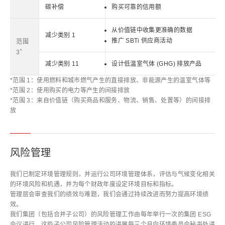
碳补偿
购买可靠的信用额
从价值链中收集更准确的数据
减少类别 1
推广 SBTi 供应商活动
范围
*
3
减少类别 11
设计低温室气体 (GHG) 排放产品
*范围 1：使用燃料和城市燃气产生的直接排放、非能源产生的温室气体等
*范围 2：使用购买的电力等产生的间接排放
*范围 3：来自价值链（购买商品和服务、物流、销售、处置等）的间接排
放
风险管理
我们已制定环境管理规则，并运行公司环境管理体系，评估与气候变化相关
的环境风险和机遇，并为每个财政年度设定环境目标和指标。
管理层会审查我们的绩效与难题，我们会通过持续改进而努力提高环境绩
效。
我们集团（包括合并子公司）的风险管理工作由每年举行一次的集团 ESG
会议进行。这些子公司风险管理活动的进展每三个月向环境委员会秘书处进