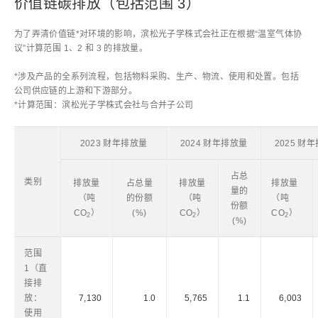
价值链碳排放（包括范围 3）
为了弄清价值链*对环境的影响，滨松光子学株式会社正在根据“温室气体协
议”计算范围 1、2 和 3 的排放量。
*涉及产品的全系列流程，包括物料采购、生产、物流、使用和处置。包括
公司供应链的上游和下游部分。
*计算范围：滨松光子学株式会社与合并子公司
2023 财年排放量
2024 财年排放量
2025 财
占总
类别
排放量
占总量
排放量
排放量
量的
（吨
的份额
（吨
（吨
份额
CO
）
(%)
CO
）
CO
）
2
2
2
(%)
范围
1（直
接排
放：
7,130
1.0
5,765
1.1
6,003
使用