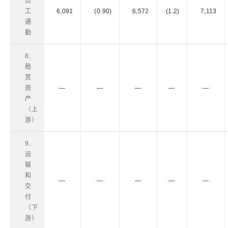
员
工
6,091
(0.90)
6,572
(1.2)
7,113
通
勤
8.
租
赁
资
―
―
―
―
―
产
（上
游）
9.
运
输
和
―
―
―
―
―
交
付
（下
游）