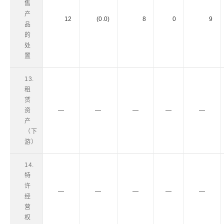
售
产
12
(0.0)
8
0
9
品
的
处
置
13.
租
赁
资
―
―
―
―
―
产
（下
游）
14.
特
许
―
―
―
―
―
经
营
权