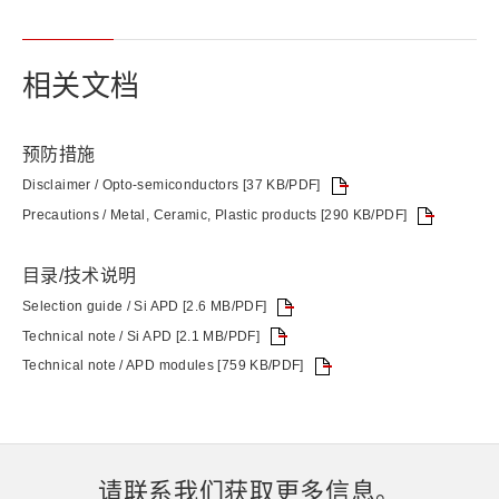
相关文档
预防措施
Disclaimer / Opto-semiconductors [37 KB/PDF]
Precautions / Metal, Ceramic, Plastic products [290 KB/PDF]
目录/技术说明
Selection guide / Si APD [2.6 MB/PDF]
Technical note / Si APD [2.1 MB/PDF]
Technical note / APD modules [759 KB/PDF]
请联系我们获取更多信息。