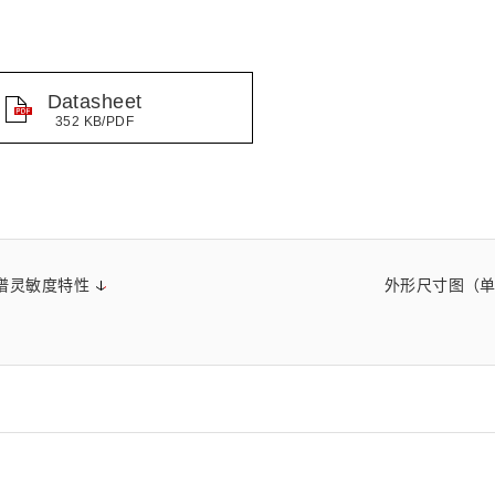
距离和位置传感器
太赫兹 (TH
财务概要(合并年度报告)
新闻与活动
财务信息
全球组织
Datasheet
352 KB/PDF
谱灵敏度特性
外形尺寸图（单