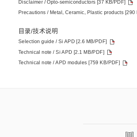
Disclaimer / Opto-semiconductors [37 KB/PDF]
Precautions / Metal, Ceramic, Plastic products [29
目录/技术说明
Selection guide / Si APD [2.6 MB/PDF]
Technical note / Si APD [2.1 MB/PDF]
Technical note / APD modules [759 KB/PDF]