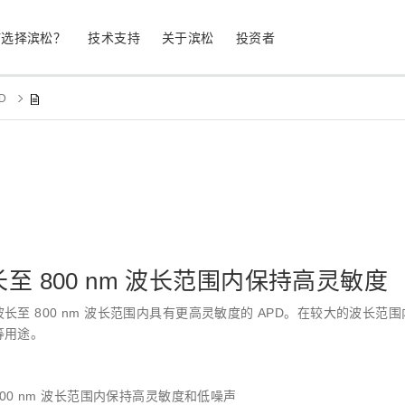
何选择滨松？
技术支持
关于滨松
投资者
PD
生命科学
工业设备
光电二极管
雪崩光电二极
测量
光通信
MPPC (SiPM) / SPAD
光电倍增管 (
继续
停产产品
公司简介
股票信息
业务领域
符合 RoHS 的产品
公司治理
至 800 nm 波长范围内保持高灵敏度
发光材料评估
科学研究
图像传感器
光谱仪/光
长至 800 nm 波长范围内具有更高灵敏度的 APD。在较大的波长
等用途。
UV 与火焰探测器
辐射和 X 
800 nm 波长范围内保持高灵敏度和低噪声