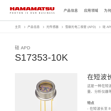
产品信息
应用领域
为
产品信息
应用领域
技术支持
关于滨松
投资者
主页
产品信息
光传感器
雪崩光电二极管 (APD)
硅 A
器件/模块/组件
光传感器
医疗
硅 APD
光学组件
S17353-10K
相机
分析仪器
光源
激光器
社长致辞
滨松概况
投资者日历
联系我们
可持续发展
资料中心
在短波长
消费电子产品
这是一种在短波
系统/仪器
量、分析仪器
制造辅助系统
半导体制程支撑类产品
特点
光学测量系统
- 在短波长至 