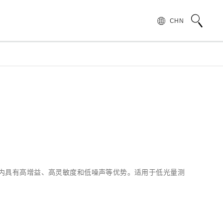
CHN
术语说明
领导致辞
按行业和应用介绍滨松光子学株式会社
无损检测
管 (APD)
光 IC
产品常见问题
滨松愿景
产品的注意事项和要求
发展历程
汽车
PMT)
光电管
针对假冒滨松产品的预防措施
集团财务信息
为符合 UKCA 标识体系而采取的行动通知
半导体
谱传感器
红外探测器
范围内具有高增益、高灵敏度和低噪声等优势。适用于低光量测
射线传感器
电子和离子传感器