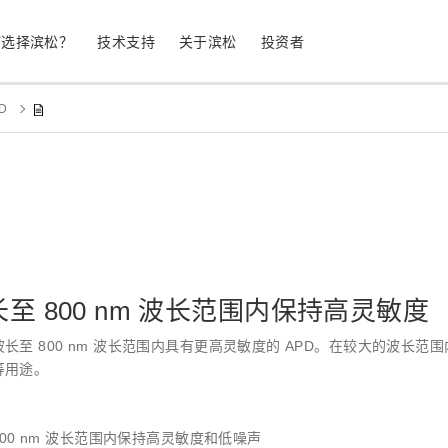
何选择滨松？
技术支持
关于滨松
投资者
PD
生命科学
工业设备
光电二极管
雪崩光电二极
测量
光通信
MPPC (SiPM) / SPAD
光电倍增管 (
继续
停产产品
公司简介
股票信息
业务领域
符合 RoHS 的产品
公司治理
至 800 nm 波长范围内保持高灵敏度
发光材料评估
科学研究
图像传感器
光谱仪/光
长至 800 nm 波长范围内具有更高灵敏度的 APD。在较大的波长
等用途。
UV 与火焰探测器
辐射和 X 
800 nm 波长范围内保持高灵敏度和低噪声