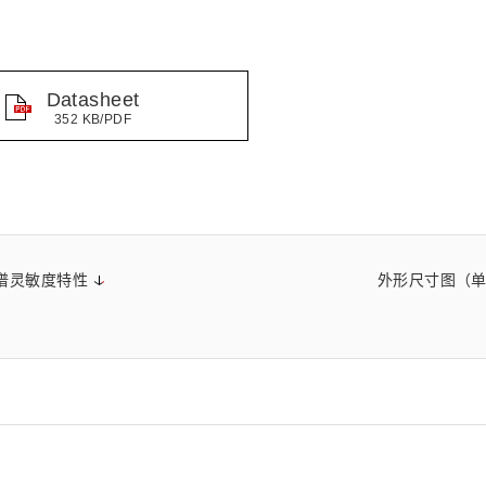
距离和位置传感器
太赫兹 (TH
财务概要(合并年度报告)
新闻与活动
财务信息
全球组织
Datasheet
352 KB/PDF
谱灵敏度特性
外形尺寸图（单