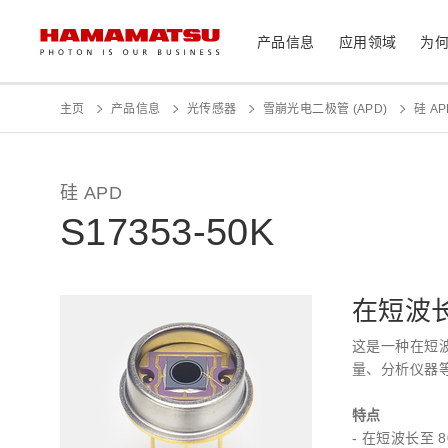
产品信息
应用领域
为
产品信息
应用领域
技术支持
关于滨松
投资者
主页
产品信息
光传感器
雪崩光电二极管 (APD)
硅 A
器件/模块/组件
光传感器
医疗
硅 APD
光学组件
S17353-50K
相机
分析仪器
光源
激光器
社长致辞
滨松概况
投资者日历
联系我们
可持续发展
资料中心
在短波长
消费电子产品
这是一种在短波
系统/仪器
量、分析仪器
制造辅助系统
半导体制程支撑类产品
特点
光学测量系统
- 在短波长至 