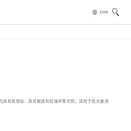
CHN
术语说明
领导致辞
按行业和应用介绍滨松光子学株式会社
无损检测
管 (APD)
光 IC
产品常见问题
滨松愿景
产品的注意事项和要求
发展历程
汽车
PMT)
光电管
针对假冒滨松产品的预防措施
集团财务信息
为符合 UKCA 标识体系而采取的行动通知
半导体
谱传感器
红外探测器
范围内具有高增益、高灵敏度和低噪声等优势。适用于低光量测
射线传感器
电子和离子传感器