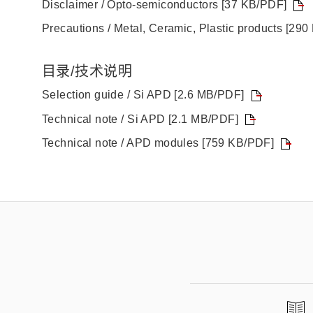
Disclaimer / Opto-semiconductors [37 KB/PDF]
Precautions / Metal, Ceramic, Plastic products [29
目录/技术说明
Selection guide / Si APD [2.6 MB/PDF]
Technical note / Si APD [2.1 MB/PDF]
Technical note / APD modules [759 KB/PDF]