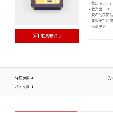
- 截止波长：2.
生命科学和医疗系统
滨松中国
研发
综合报告库
致个人投资者
- 受光面：φ0.
- 紧凑的表面
- 兼容无铅回
- 低暗电流
联系我们
详细参数
光
相关文档