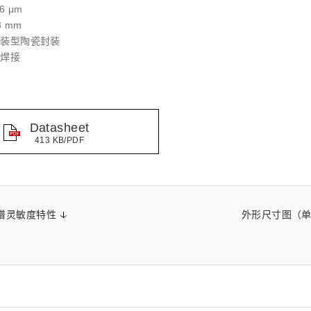
6 μm
距离和位置传感器
太赫兹 (TH
财务概要(合并年度报告)
新闻与活动
财务信息
全球组织
3 mm
贴装型陶瓷封装
流焊接
Datasheet
413 KB/PDF
谱灵敏度特性
外形尺寸图（单