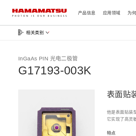
产品信息
应用领域
为
产品信息
应用领域
技术支持
关于滨松
投资者
相关类别
器件/模块/组件
光传感器
医疗
InGaAs PIN 光电二极管
光学组件
G17193-003K
相机
分析仪器
光源
激光器
社长致辞
滨松概况
投资者日历
联系我们
可持续发展
资料中心
表面贴
消费电子产品
系统/仪器
他是表面贴装
制造辅助系统
它实现了高灵
半导体制程支撑类产品
光学测量系统
特点