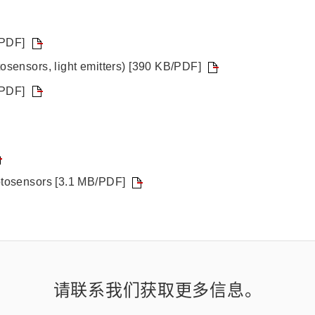
/PDF]
sensors, light emitters) [390 KB/PDF]
/PDF]
otosensors [3.1 MB/PDF]
请联系我们获取更多信息。