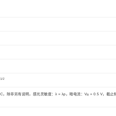
1/2
z
25°C，除非另有说明，感光灵敏度：λ = λp，暗电流：V
= 0.5 V，截
R