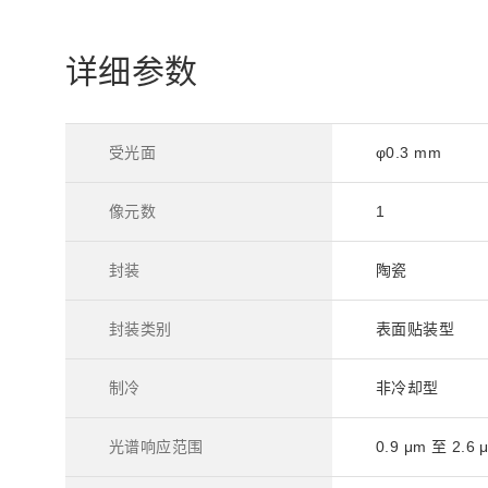
详细参数
受光面
φ0.3 mm
像元数
1
封装
陶瓷
封装类别
表面贴装型
制冷
非冷却型
光谱响应范围
0.9 μm 至 2.6 