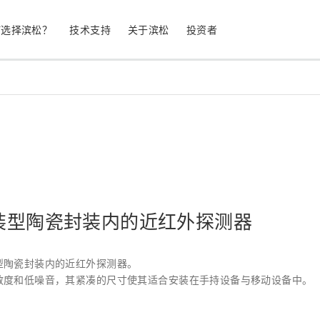
何选择滨松？
技术支持
关于滨松
投资者
生命科学
工业设备
光电二极管
雪崩光电二极
测量
光通信
MPPC (SiPM) / SPAD
光电倍增管 (
继续
停产产品
公司简介
股票信息
业务领域
符合 RoHS 的产品
公司治理
装型陶瓷封装内的近红外探测器
发光材料评估
科学研究
图像传感器
光谱仪/光
型陶瓷封装内的近红外探测器。
敏度和低噪音，其紧凑的尺寸使其适合安装在手持设备与移动设备中。
UV 与火焰探测器
辐射和 X 