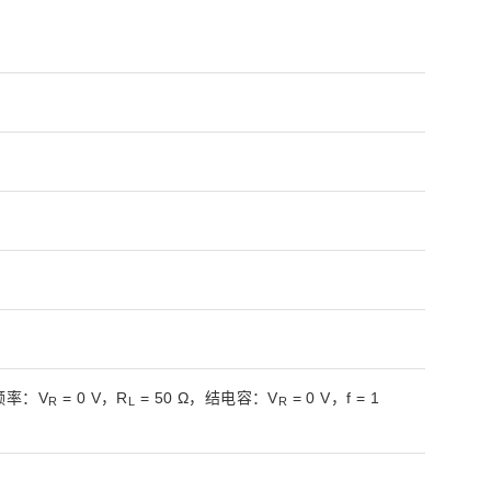
止频率：V
= 0 V，R
= 50 Ω，结电容：V
= 0 V，f = 1
R
L
R