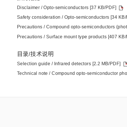
Disclaimer / Opto-semiconductors [37 KB/PDF]
Safety consideration / Opto-semiconductors [34 KB
Precautions / Compound opto-semiconductors (photo
Precautions / Surface mount type products [407 KB
目录/技术说明
Selection guide / Infrared detectors [2.2 MB/PDF]
Technical note / Compound opto-semiconductor ph