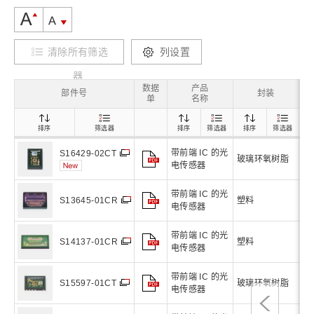
清除所有筛选
列设置
器
数据
产品
部件号
封装
单
名称
排序
筛选器
排序
筛选器
排序
筛选器
带前端 IC 的光
S16429-02CT
玻璃环氧树脂
1
电传感器
带前端 IC 的光
塑料
1
S13645-01CR
电传感器
带前端 IC 的光
塑料
1
S14137-01CR
电传感器
带前端 IC 的光
玻璃环氧树脂
1
S15597-01CT
电传感器