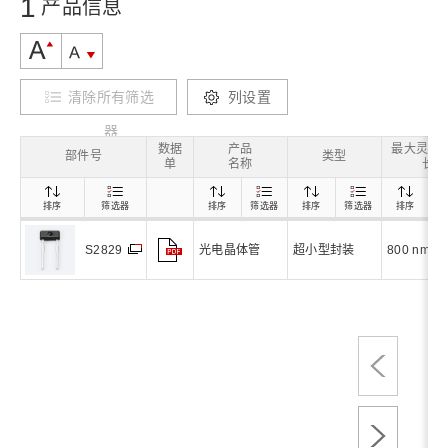
1
产品信息
清除所有筛选
列设置
器
数据
产品
最大灵敏
部件号
类型
单
名称
长
排序
筛选器
排序
筛选器
排序
筛选器
排序
筛
光电晶体管
超小型封装
800 nm
S2829