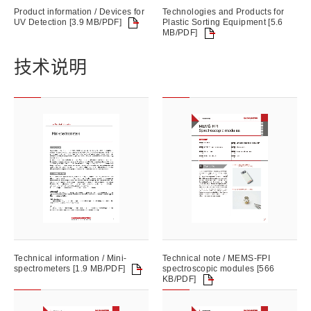
Product information / Devices for
Technologies and Products for
UV Detection [3.9 MB/PDF]
Plastic Sorting Equipment [5.6
MB/PDF]
技术说明
Technical information / Mini-
Technical note / MEMS-FPI
spectrometers [1.9 MB/PDF]
spectroscopic modules [566
KB/PDF]