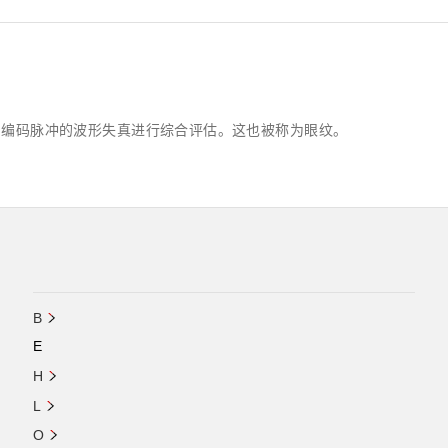
的编码脉冲的波形失真进行综合评估。这也被称为眼纹。
B
E
H
L
O