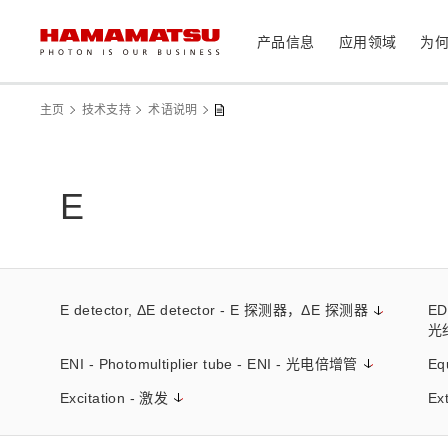
产品信息
应用领域
为
产品信息
应用领域
技术支持
关于滨松
投资者
主页
技术支持
术语说明
器件/模块/组件
光传感器
医疗
E
光学组件
相机
分析仪器
光源
激光器
社长致辞
滨松概况
投资者日历
联系我们
可持续发展
资料中心
E detector, ΔE detector - E 探测器，ΔE 探测器
ED
消费电子产品
光
系统/仪器
ENI - Photomultiplier tube - ENI - 光电倍增管
Eq
制造辅助系统
Excitation - 激发
Ex
半导体制程支撑类产品
光学测量系统