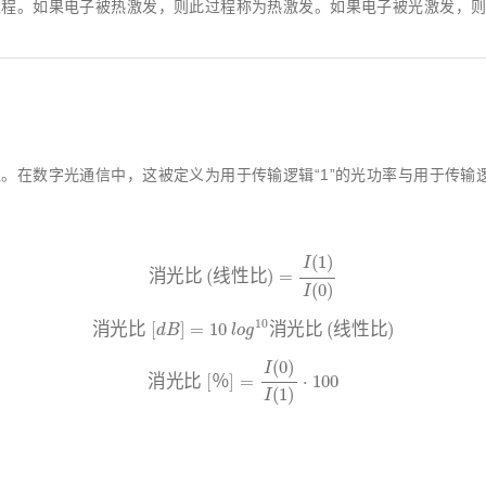
过程。如果电子被热激发，则此过程称为热激发。如果电子被光激发，
在数字光通信中，这被定义为用于传输逻辑“1”的光功率与用于传输逻辑“
消
光
比
(
线
性
比
)
=
I
(
1
)
I
(
0
)
(
1
)
I
消
光
比
(
线
性
比
)
=
(
0
)
I
消
光
比
[
d
B
]
=
10
l
o
g
10
消
光
比
(
线
性
比
)
10
消
光
比
[
]
=
10
消
光
比
(
线
性
比
)
d
B
l
o
g
消
光
比
[
％
]
=
I
(
0
)
I
(
1
)
⋅
100
(
0
)
I
消
光
比
[
％
]
=
⋅
100
(
1
)
I