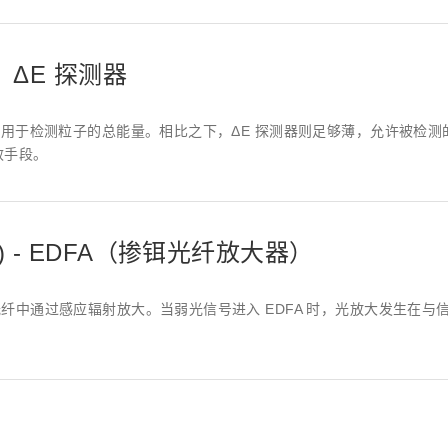
距离和位置传感器
太赫兹 (TH
财务概要(合并年度报告)
新闻与活动
财务信息
全球组织
探测器，ΔE 探测器
用于检测粒子的总能量。相比之下，ΔE 探测器则足够薄，允许被检测
效手段。
lifier) - EDFA（掺铒光纤放大器）
通过感应辐射放大。当弱光信号进入 EDFA 时，光放大发生在与信号光相