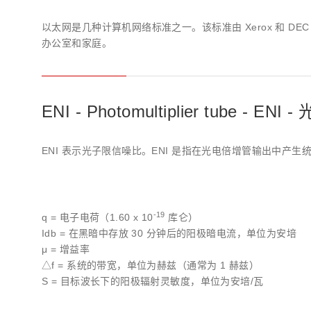
以太网是几种计算机网络标准之一。该标准由 Xerox 和 DEC（
办公室和家庭。
ENI - Photomultiplier tube - EN
ENI 表示光子限信噪比。ENI 是指在光电倍增管输出中产
-19
q = 电子电荷（1.60 x 10
库仑）
Idb = 在黑暗中存放 30 分钟后的阳极暗电流，单位为安培
μ = 增益率
△f = 系统的带宽，单位为赫兹（通常为 1 赫兹）
S = 目标波长下的阳极辐射灵敏度，单位为安培/瓦