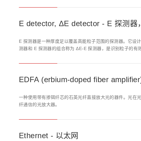
生命科学和医疗系统
滨松中国
研发
综合报告库
致个人投资者
E detector, ΔE detector - E 
E 探测器是一种厚度足以覆盖高能粒子范围的探测器。它设计
测器和 E 探测器的组合称为 ΔE-E 探测器，是识别粒子的有
EDFA (erbium-doped fiber amp
一种使用带有掺铒纤芯的石英光纤直接放大光的器件。光在光纤中
纤通信的光放大器。
Ethernet - 以太网