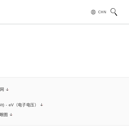
CHN
术语说明
领导致辞
按行业和应用介绍滨松光子学株式会社
无损检测
管 (APD)
光 IC
产品常见问题
滨松愿景
产品的注意事项和要求
发展历程
汽车
PMT)
光电管
针对假冒滨松产品的预防措施
集团财务信息
为符合 UKCA 标识体系而采取的行动通知
太网
半导体
谱传感器
红外探测器
 volt) - eV（电子电压）
射线传感器
电子和离子传感器
- 眼图