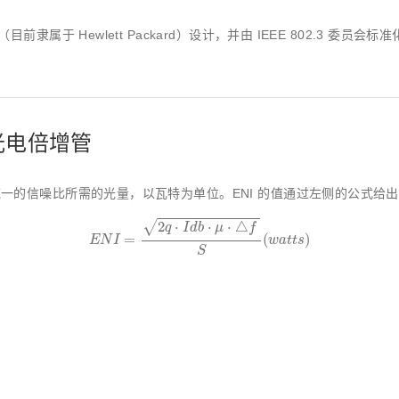
目前隶属于 Hewlett Packard）设计，并由 IEEE 802.3 
I - 光电倍增管
生统一的信噪比所需的光量，以瓦特为单位。ENI 的值通过左侧的公式给
E
N
I
=
2
q
⋅
I
d
b
⋅
μ
⋅
△
f
S
(
w
a
t
t
s
)
2
⋅
⋅
⋅
△
√
q
I
d
b
μ
f
=
(
)
E
N
I
w
a
t
t
s
S