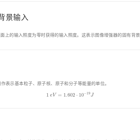
 等效背景输入
极面上的输入照度为零时获得的输入照度。这表示图像增强器的固有背
常用作表示基本粒子、原子核、原子和分子等能量的单位。
1
e
V
=
1.602
⋅
10
−
19
J
−
19
1
=
1.602
⋅
10
e
V
J