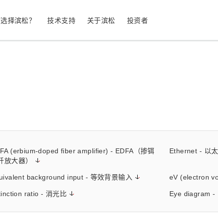
何选择滨松？
技术支持
关于滨松
投资者
生命科学
工业设备
光电二极管
雪崩光电二极
测量
光通信
MPPC (SiPM) / SPAD
光电倍增管 (
继续
停产产品
公司简介
股票信息
业务领域
符合 RoHS 的产品
公司治理
FA (erbium-doped fiber amplifier) - EDFA（掺铒
Ethernet - 以
发光材料评估
科学研究
图像传感器
光谱仪/光
纤放大器）
uivalent background input - 等效背景输入
eV (electron
UV 与火焰探测器
辐射和 X 
tinction ratio - 消光比
Eye diagram 