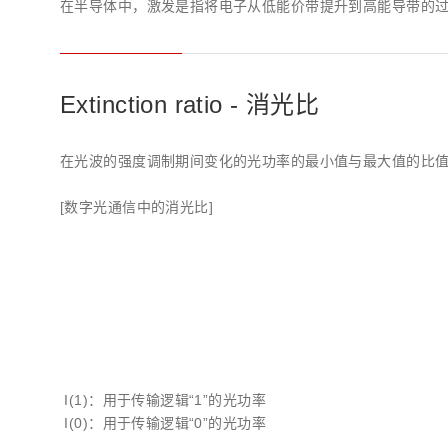
在半导体中，激发是指将电子从低能价带提升到高能导带的
Extinction ratio - 消光比
在光波的强度调制期间变化的光功率的最小值与最大值的比值。
[数字光通信中的消光比]
I(1)：用于传输逻辑“1”的光功率
I(0)：用于传输逻辑“0”的光功率