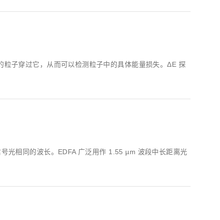
z) 传感器
的粒子穿过它，从而可以检测粒子中的具体能量损失。ΔE 探
同的波长。EDFA 广泛用作 1.55 µm 波段中长距离光