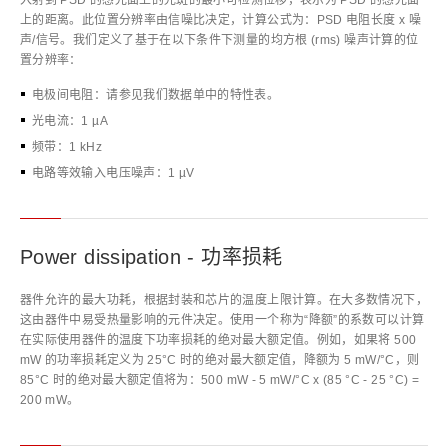
入射到 PSD 的感光面上的光斑的最小可检测位移，表示为 PSD 的感光面
上的距离。此位置分辨率由信噪比决定，计算公式为：PSD 电阻长度 x 噪
声/信号。我们定义了基于在以下条件下测量的均方根 (rms) 噪声计算的位
置分辨率：
电极间电阻：请参见我们数据单中的特性表。
光电流：1 µA
频带：1 kHz
电路等效输入电压噪声：1 µV
Power dissipation - 功率损耗
器件允许的最大功耗，根据封装和芯片的温度上限计算。在大多数情况下，
这由器件中易受热量影响的元件决定。使用一个称为“降额”的系数可以计算
在实际使用器件的温度下功率损耗的绝对最大额定值。例如，如果将 500
mW 的功率损耗定义为 25°C 时的绝对最大额定值，降额为 5 mW/°C，则
85°C 时的绝对最大额定值将为：500 mW - 5 mW/°C x (85 °C - 25 °C) =
200 mW。