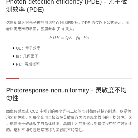
Photon detection efficiency (PDE) - 光子检
测效率 (PDE)
这是衡量入射光子被检测到的百分比的指标。PDE 通过以下公式表示。随
着反向电压的增加，雪崩概率 (Pa) 变大。
P
D
E
=
Q
E
⋅
f
g
⋅
P
a
=
⋅
⋅
P
D
E
Q
E
f
g
P
a
QE：量子效率
fg：几何因子
Pa：雪崩概率
Photoresponse nonuniformity - 灵敏度不均
匀性
图像传感器或 CCD 中排列的每个光电二极管阵列都经过精心制造，以提供
均匀的性能，但每个光电二极管在灵敏度方面也表现出微小的不均匀性。这
可能是由于硅基板中的晶体缺陷、晶圆工艺的变化和制造过程中的扩散导致
的。这种不均匀性通常被称为灵敏度不均匀性。