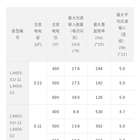
最大平
最大光源
均光源
主放
主放
输入能量
最大重
输入
类型编
电电
电电
（每次闪
复频率
（连
号
容
压
光）
(Hz)
续）
(μF)
(V)
(mJ)
(*10)
(W)
(*9)
(*11)
400
17.6
284
5.0
L9455-
01/-11
0.22
500
27.5
182
5.0
L9456-
01
600
39.6
126
5.0
400
8.8
530
4.7
L9455-
02/-12
0.11
500
13.8
362
5.0
L9456-
02