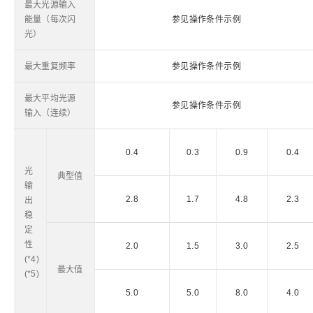
最大光源输入
能量（每次闪
参见操作条件示例
光）
最大重复频率
参见操作条件示例
最大平均光源
参见操作条件示例
输入（连续）
0.4
0.3
0.9
0.4
光
典型值
输
2.8
1.7
4.8
2.3
出
稳
定
性
2.0
1.5
3.0
2.5
(*4)
最大值
(*5)
5.0
5.0
8.0
4.0