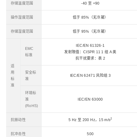
存储温度范围
-40 至 +90
操作湿度范围
低于 85%（无冷凝）
存储湿度范围
低于 95%（无冷凝）
IEC/EN 61326-1
EMC
发射限值：CISPR 11 1 组 A 类
标准
抗干扰要求：表 2
适
用
安全标
IEC/EN 62471 风险组 3
标
准
准
环境标
准
IEC/EN 63000
(RoHS)
2
抗振动性
5 Hz 至 200 Hz，15 m/s
抗冲击性
500