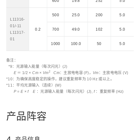
600
19.8
252
5.0
500
25.0
200
5.0
L11316-
01/-11
0.2
700
49.0
102
5.0
L11317-
01
1000
100.0
50
5.0
备注：
*9：光源输入能量（每次闪光）(J)
2
E
＝ 1/2 ×
Cm
×
Vm
Cm
：主放电电容 (F)，
Vm
：主放电电压 (V)
*10：为确保高度稳定的操作，建议重复频率为 10 Hz 或以上。
*11：平均光源输入（连续）(W)
P
=
E
×
f
E
：光源输入能量（每次闪光）(J),
f
：重复频率 (Hz)
产品阵容
4
产品信息