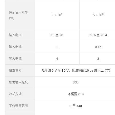
保证使用寿命
9
8
1 × 10
5 × 10
(*6)
输入电压
11 至 28
21.6 至 26.4
输入电流
1
0.75
突入电流
4
3
触发信号
矩形波 5 V 至 10 V，脉波宽度 10 μs 或以上 (*7)
触发输入阻抗
330
冷却方式
不需要 (*8)
工作温度范围
0 至 +40