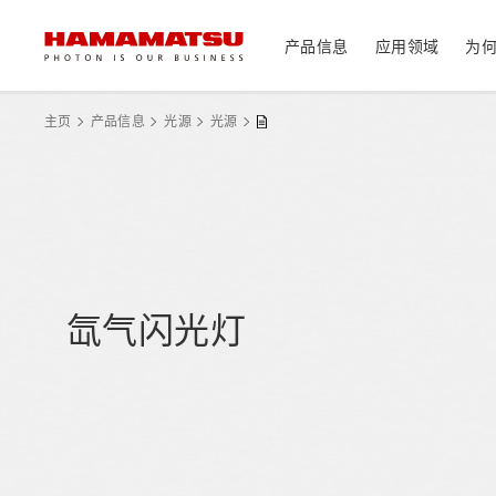
产品信息
应用领域
为
产品信息
应用领域
技术支持
关于滨松
投资者
主页
产品信息
光源
光源
器件/模块/组件
光传感器
医疗
光学组件
相机
分析仪器
光源
氙气闪光灯
激光器
社长致辞
滨松概况
投资者日历
联系我们
可持续发展
资料中心
消费电子产品
系统/仪器
制造辅助系统
半导体制程支撑类产品
光学测量系统