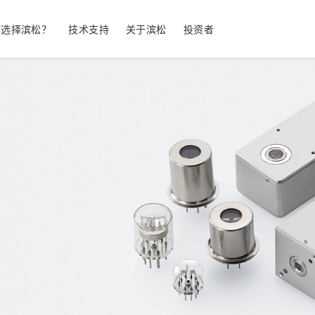
何选择滨松？
技术支持
关于滨松
投资者
生命科学
工业设备
光电二极管
雪崩光电二极
测量
光通信
MPPC (SiPM) / SPAD
光电倍增管 (
继续
停产产品
公司简介
股票信息
业务领域
符合 RoHS 的产品
公司治理
发光材料评估
科学研究
图像传感器
光谱仪/光
UV 与火焰探测器
辐射和 X 