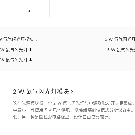
●
 W 氙气闪光灯模块
5 W 氙气闪光
0 W 氙气闪光灯
15 W 氙气闪
0 W 氙气闪光灯
2 W 氙气闪光灯模块
这些光源模块将一个 2 W 氙气闪光灯与电源及触发开关相集
中最小，可使用 5 V 电池供电，以便组装到便携式分析仪器
低；另一种是圆柱形电路板型，设计自由度比较高。