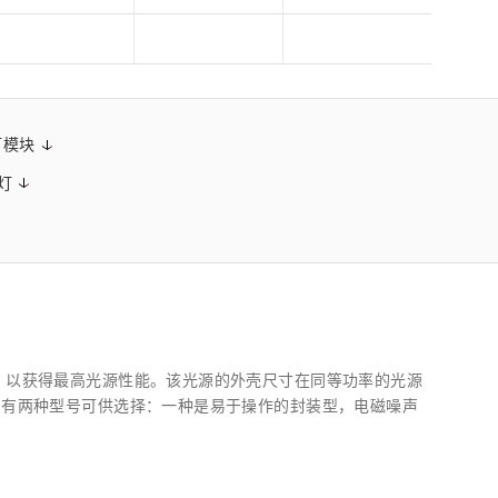
灯模块
光灯
成，以获得最高光源性能。该光源的外壳尺寸在同等功率的光源
中。有两种型号可供选择：一种是易于操作的封装型，电磁噪声