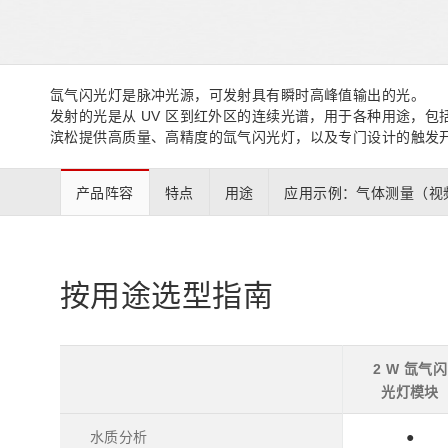
生命科学和医疗系统
滨松中国
研发
综合报告库
致个人投资者
氙气闪光灯是脉冲光源，可发射具有瞬时高峰值输出的光。
发射的光是从 UV 区到红外区的连续光谱，用于各种用途，包
滨松提供高质量、高精度的氙气闪光灯，以及专门设计的触发
产品阵容
特点
用途
应用示例：气体测量（视
按用途选型指南
2 W 氙气闪
光灯模块
水质分析
●