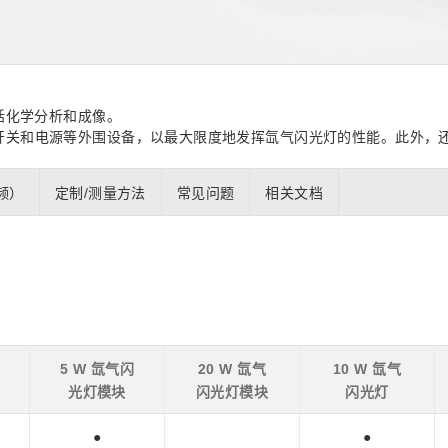
距离和位置传感器
太赫兹 (TH
财务概要(合并年度报告)
新闻与活动
财务信息
全球组织
括化学分析和成像。
开关和电源等外围设备，以最大限度地发挥氙气闪光灯的性能。此外，
频）
定制/测量方法
常见问题
相关文档
5 W 氙气闪
20 W 氙气
10 W 氙气
光灯模块
闪光灯模块
闪光灯
●
●