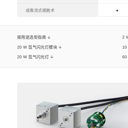
成像流式细胞术
●
按用途选型指南
2
20 W 氙气闪光灯模块
1
20 W 氙气闪光灯
6