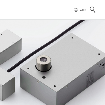
CHN
术语说明
领导致辞
按行业和应用介绍滨松光子学株式会社
无损检测
管 (APD)
光 IC
产品常见问题
滨松愿景
产品的注意事项和要求
发展历程
汽车
PMT)
光电管
针对假冒滨松产品的预防措施
集团财务信息
为符合 UKCA 标识体系而采取的行动通知
半导体
谱传感器
红外探测器
射线传感器
电子和离子传感器