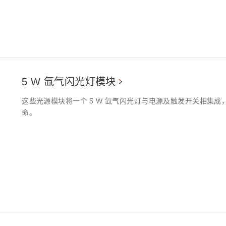
5 W 氙气闪光灯模块
这些光源模块将一个 5 W 氙气闪光灯与电源及触发开关相集
命。