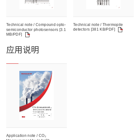
Technical note / Compound opto-
Technical note / Thermopile
detectors [381 KB/PDF]
semiconductor photosensors [3.1
MB/PDF]
应用说明
Application note / CO₂