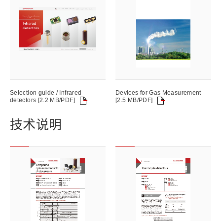
Selection guide / Infrared
Devices for Gas Measurement
detectors [2.2 MB/PDF]
[2.5 MB/PDF]
技术说明