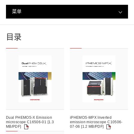
菜单
目录
Dual PHEMOS-X Emission
iPHEMOS-MPX Inverted
microscope C16506-01 [1.3
emission microscope C10506-
MB/PDF]
07-06 [1.2 MB/PDF]