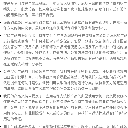
在设备使用过程中出现故障，可能导致人身伤害、危及生命的损伤或严重的财产
损失。对于此类设备，如未事先获得书面同意（如规格表）而以任何方式在设备
内使用滨松产品，滨松概不负责。
设备的最终用户应获得对滨松产品以及集成了滨松产品的设备的功能、性能和操
作方法的相应说明。最终用户还应获得所有附带的警告和警示标记。
滨松产品的保证仅限于对在交付 1 年内发现缺陷并在该期间内通知给滨松的产品
进行维修或更换，除非另外指定了特定保证。但是，即使在保证期内，对于因自
然灾害或不当使用产品（例如修改产品或者使用方式违反了产品文档中所述的操
作条件、预期用途、操作说明、存储方法、处置方法或任何其他条款或条件）而
造成的损害，滨松也概不负责。有关特定产品相关保证的完整说明，请联系您所
在区域的滨松销售办事处。
某些滨松产品的出口必须遵守与出口管制有关的个别政府法规。违反政府法规的
出口属于犯罪行为，可能导致严厉的罚款或监禁。虽然我们无法就如何遵守这些
法规提供任何法律建议，但我们可以帮助对货物进行分类，以协助买方确定适用
的法规。请联系您所在区域的滨松销售办事处获取进一步帮助。
我们的产品文档中提及了一些用途作为滨松产品的典型使用示例。此类提及既不
保证产品对特定用途的适用性，也不保证产品在特定用途中的商业使用成功或失
败。某些用途可能受到专利或其他专有权利的保护。滨松对其产品的任何侵权使
用概不负责。特此排除所有明示或暗示的保证，包括任何适销性或适合任何特定
用途的保证。
由于产品改进等原因，产品规格可能会发生变化，恕不另行通知。我们的产品文