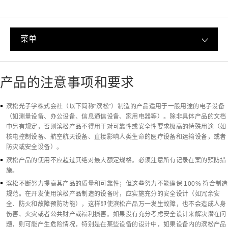
菜单
产品的注意事项和要求
滨松光子学株式会社（以下简称“滨松”）制造的产品适用于一般用途的电子设备
（如测量设备、办公设备、信息通信设备、家用电器等）。除非具体产品的文档
中另有规定，否则滨松产品不得用于对可靠性或安全性要求极高的特殊用途（如
核电控制设备、航空航天设备、直接影响人类生命的医疗设备和运输设备，或者
防灾或安全设备）。
滨松产品的使用不应超过其绝对最大额定规格。必须注意所有记录在案的预防措
施。
滨松不断努力提高其产品的质量和可靠性；但这些努力不能确保 100% 符合制造
规范。在开发使用滨松产品制造的设备时，应实施充分的安全设计（如冗余安
全、防火和故障预防功能），这样即使滨松产品万一发生故障，也不会造成人身
伤害、火灾或者公共财产或福利损害。如果没有充分考虑安全设计来解决潜在问
题，则可能产生危险情况，特别是在某些设备的设计中，如果设备内的滨松产品