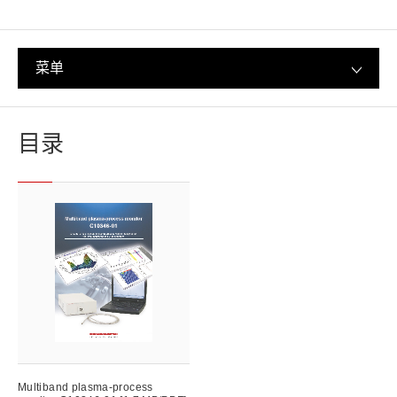
菜单
目录
Multiband plasma-process