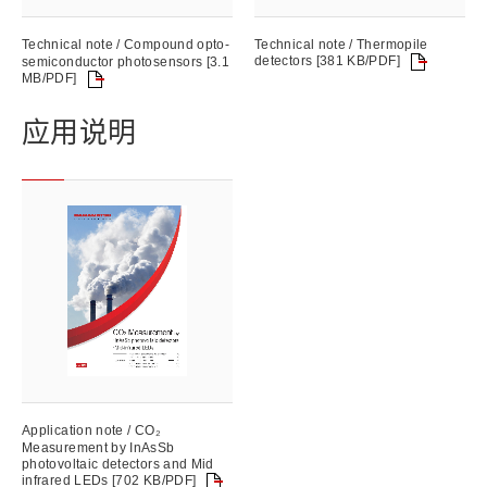
Technical note / Compound opto-
Technical note / Thermopile
detectors [381 KB/PDF]
semiconductor photosensors [3.1
MB/PDF]
应用说明
Application note / CO₂
Measurement by InAsSb
photovoltaic detectors and Mid
infrared LEDs [702 KB/PDF]